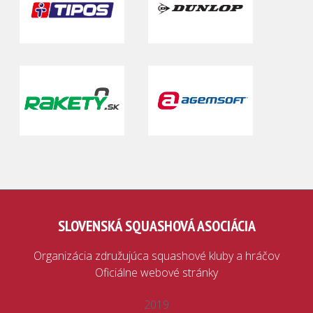
SLOVENSKÁ SQUASHOVÁ ASOCIÁCIA
Organizácia združujúca squashové kluby a hráčov
Oficiálne webové stránky
2019