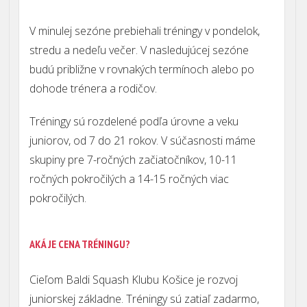
V minulej sezóne prebiehali tréningy v pondelok,
stredu a nedeľu večer. V nasledujúcej sezóne
budú približne v rovnakých termínoch alebo po
dohode trénera a rodičov.
Tréningy sú rozdelené podľa úrovne a veku
juniorov, od 7 do 21 rokov. V súčasnosti máme
skupiny pre 7-ročných začiatočníkov, 10-11
ročných pokročilých a 14-15 ročných viac
pokročilých.
AKÁ JE CENA TRÉNINGU?
Cieľom Baldi Squash Klubu Košice je rozvoj
juniorskej základne. Tréningy sú zatiaľ zadarmo,