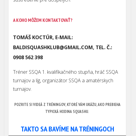
A KOHO MÔŽEM KONTAKTOVAŤ?
TOMÁŠ KOCTÚR, E-MAIL:
BALDISQUASHKLUB@GMAIL.COM, TEL. Č.:
0908 562 398
Tréner SSQA 1. kvalifikačného stupňa, hráč SSQA
turnajov a líg, organizátor SSQA a amatérskych
turnajov.
POZRITE SI VIDEÁ Z TRÉNINGOV, KTORÉ VÁM UKÁŽU, AKO PREBIEHA
TYPICKÁ HODINA SQUASHU.
TAKTO SA BAVÍME NA TRÉNINGOCH