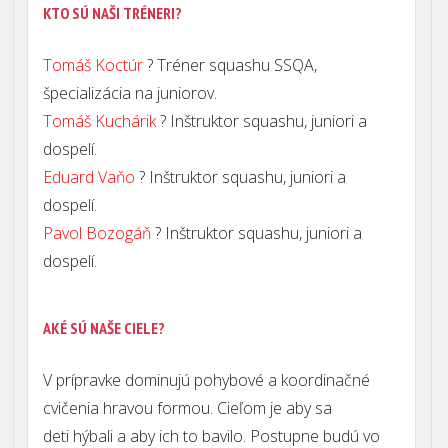
KTO SÚ NAŠI TRÉNERI?
Tomáš Koctúr
? Tréner squashu SSQA,
špecializácia na juniorov.
Tomáš Kuchárik
? Inštruktor squashu, juniori a
dospelí.
Eduard Vaňo
? Inštruktor squashu, juniori a
dospelí.
Pavol Bozogáň
? Inštruktor squashu, juniori a
dospelí.
AKÉ SÚ NAŠE CIELE?
V prípravke dominujú pohybové a koordinačné
cvičenia hravou formou. Cieľom je aby sa
deti
hýbali a aby ich to bavilo. Postupne budú vo