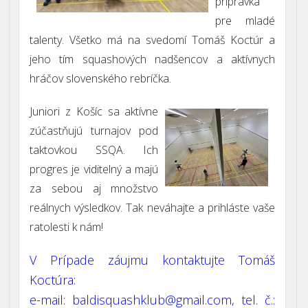
prípravka
pre mladé
talenty. Všetko má na svedomí Tomáš Koctúr a
jeho tím squashových nadšencov a aktívnych
hráčov slovenského rebríčka.
Juniori z Košíc sa aktívne
zúčastňujú turnajov pod
taktovkou SSQA. Ich
progres je viditelný a majú
za sebou aj množstvo
reálnych výsledkov. Tak neváhajte a prihláste vaše
ratolesti k nám!
V Prípade záujmu kontaktujte
Tomáš
Koctúra:
e-mail: baldisquashklub@gmail.com, tel. č.: