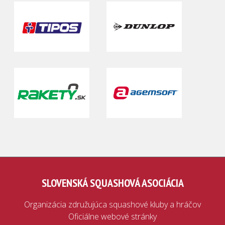
SLOVENSKÁ SQUASHOVÁ ASOCIÁCIA
Organizácia združujúca squashové kluby a hráčov
Oficiálne webové stránky