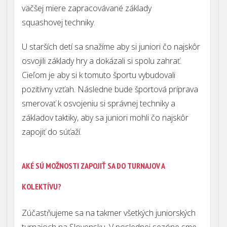
väčšej miere zapracovávané základy
squashovej
techniky.
U starších detí sa snažíme aby si juniori čo najskôr
osvojili základy hry a dokázali si spolu
zahrať.
Cieľom je aby si k tomuto športu vybudovali
pozitívny vzťah. Následne bude športová
príprava
smerovať k osvojeniu si správnej techniky a
základov taktiky, aby sa juniori mohli čo
najskôr
zapojiť do súťaží.
AKÉ SÚ MOŽNOSTI ZAPOJIŤ SA DO TURNAJOV A
KOLEKTÍVU?
Zúčastňujeme sa na takmer všetkých juniorských