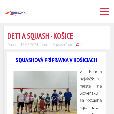
DETI A SQUASH - KOŠICE
Datum: 17.03.2024 | Autor: SquashTour |
|
|
SQUASHOVÁ PRÍPRAVKA V KOŠICIACH
V druhom
najväčšom
meste na
Slovensku
sa rozbieha
squashová