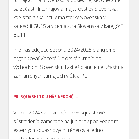
turnajoch na Slovensku. V poslednej sezóne sme
sa zúčastnili turnajov a majstrovstiev Slovenska,
kde sme získali tituly majsterky Slovenska v
kategórii GU15 a vicemajstra Slovenska v kategórii
BU11.
Pre nasledujúcu sezónu 2024/2025 plánujeme
organizovať viaceré juniorské turnaje na
východnom Slovensku.
Taktiež plánujeme účasť na
zahraničných turnajoch v ČR a PL.
PRI SQUASHI TO U NÁS NEKONČÍ...
V roku 2024 sa uskutočnili dve squashové
sústredenia zamerané na juniorov pod vedením
externých squashových trénerov a jedno
sústredenie pre dospelých
.