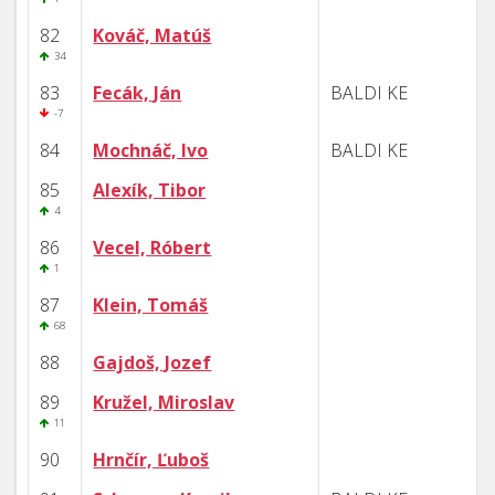
82
Kováč, Matúš
34
83
Fecák, Ján
BALDI KE
-7
84
Mochnáč, Ivo
BALDI KE
85
Alexík, Tibor
4
86
Vecel, Róbert
1
87
Klein, Tomáš
68
88
Gajdoš, Jozef
89
Kružel, Miroslav
11
90
Hrnčír, Ľuboš