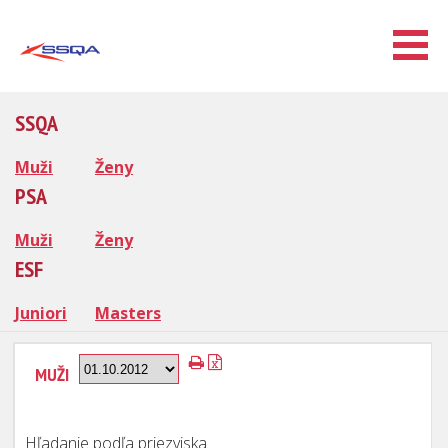
SSQA
Muži
Ženy
PSA
Muži
Ženy
ESF
Juniori
Masters
MUŽI
Hľadanie podľa priezviska