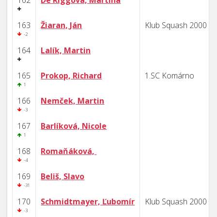
162
De Riggová, Martina
163
Žiaran, Ján
Klub Squash 2000 B
-2
164
Lalík, Martin
165
Prokop, Richard
1.SC Komárno
1
166
Nemček, Martin
-3
167
Barlíková, Nicole
1
168
Romaňáková,
-4
169
Beliš, Slavo
-31
170
Schmidtmayer, Ľubomír
Klub Squash 2000 B
-3