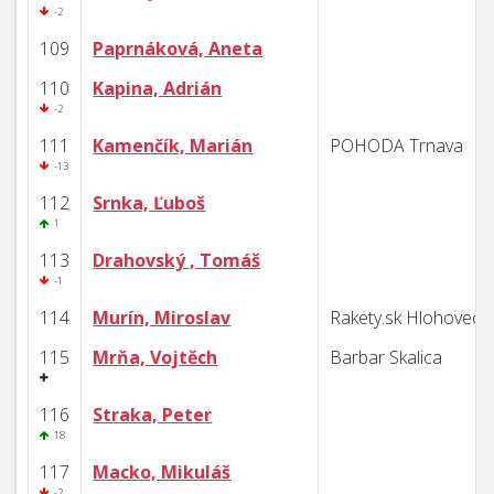
-2
109
Paprnáková, Aneta
110
Kapina, Adrián
-2
111
Kamenčík, Marián
POHODA Trnava
-13
112
Srnka, Ľuboš
1
113
Drahovský , Tomáš
-1
114
Murín, Miroslav
Rakety.sk Hlohovec
115
Mrňa, Vojtěch
Barbar Skalica
116
Straka, Peter
18
117
Macko, Mikuláš
-2