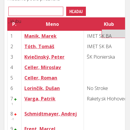
, klubu
P.
Meno
Klub
1
Manik, Marek
IMET SK BA
2
Tóth, Tomáš
IMET SK BA
3
Kviečinský, Peter
ŠK Pionierska
4
Celler, Miroslav
5
Celler, Roman
6
Lorinčík, Dušan
No Stroke
7
Varga, Patrik
Rakety.sk Hlohovec
1
8
Schmidtmayer, Andrej
-1
9
Erent, Marcel