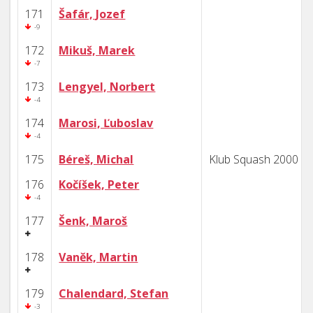
171
Šafár, Jozef
-9
172
Mikuš, Marek
-7
173
Lengyel, Norbert
-4
174
Marosi, Ľuboslav
-4
175
Béreš, Michal
Klub Squash 2000 B
176
Kočíšek, Peter
-4
177
Šenk, Maroš
178
Vaněk, Martin
179
Chalendard, Stefan
-3