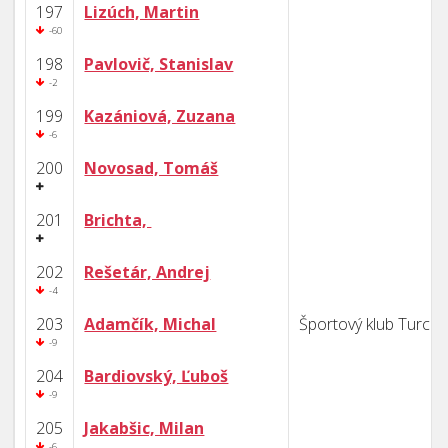
197
Lizúch, Martin
-60
198
Pavlovič, Stanislav
-2
199
Kazániová, Zuzana
-6
200
Novosad, Tomáš
201
Brichta,
202
Rešetár, Andrej
-4
203
Adamčík, Michal
Športový klub Turca
-9
204
Bardiovský, Ľuboš
-9
205
Jakabšic, Milan
-6