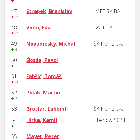
-1
47
Strapek, Branislav
IMET SK BA
-7
48
Vaňo, Edo
BALDI KE
-2
49
Novomeský, Michal
ŠK Pionierska
5
50
Škoda, Pavol
2
51
Fabšič, Tomáš
-3
52
Polák, Martin
9
53
Grosiar, Ľubomír
ŠK Pionierska
54
Hirka, Kamil
Libenow SC SL
1
55
Mayer, Peter