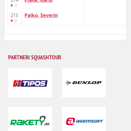
214
Plank, Karol
-7
215
Palko, Severín
-9
PARTNERI SQUASHTOUR