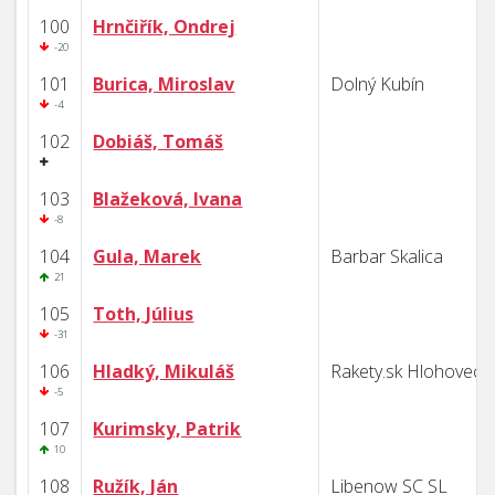
100
Hrnčiřík, Ondrej
-20
101
Burica, Miroslav
Dolný Kubín
-4
102
Dobiáš, Tomáš
103
Blažeková, Ivana
-8
104
Gula, Marek
Barbar Skalica
21
105
Toth, Július
-31
106
Hladký, Mikuláš
Rakety.sk Hlohovec
-5
107
Kurimsky, Patrik
10
108
Ružík, Ján
Libenow SC SL