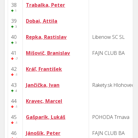
38
Trabalka, Peter
1
39
Dobai, Attila
3
40
Repka, Rastislav
Libenow SC SL
9
41
Mišovič, Branislav
FAJN CLUB BA
-7
42
Kráľ, František
-1
43
Jančička, Ivan
Rakety.sk Hlohovec
4
44
Kravec, Marcel
-1
45
Gašparík, Lukáš
POHODA Trnava
-1
46
Jánošík, Peter
FAJN CLUB BA