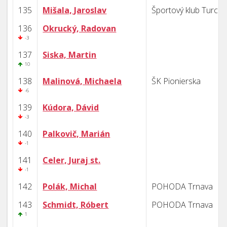
135
Mišala, Jaroslav
Športový klub Turca
136
Okrucký, Radovan
-3
137
Siska, Martin
10
138
Malinová, Michaela
ŠK Pionierska
-6
139
Kúdora, Dávid
-3
140
Palkovič, Marián
-1
141
Celer, Juraj st.
-1
142
Polák, Michal
POHODA Trnava
143
Schmidt, Róbert
POHODA Trnava
1