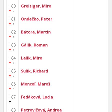
180
Greisiger, Miro
-9
181
Ondečko, Peter
-8
182
Bátora, Martin
-8
183
Gálik, Roman
-5
184
Lalik, Miro
-3
185
Sulík, Richard
-2
186
Moncoľ, Maroš
-4
187
Fedáková, Lucia
188
Petrovičová, Andrea