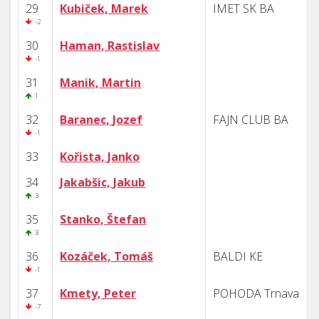
29
Kubiček, Marek
IMET SK BA
-2
30
Haman, Rastislav
-1
31
Manik, Martin
1
32
Baranec, Jozef
FAJN CLUB BA
-1
33
Kořista, Janko
34
Jakabšic, Jakub
3
35
Stanko, Štefan
3
36
Kozáček, Tomáš
BALDI KE
-1
37
Kmety, Peter
POHODA Trnava
-7