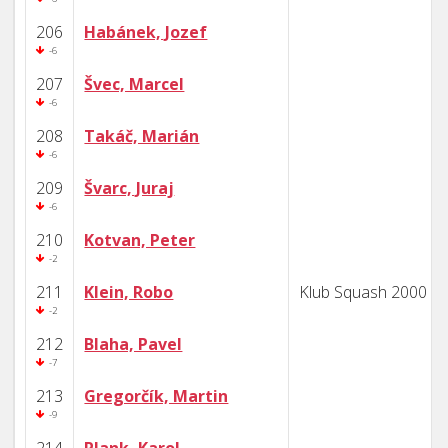
206
Habánek, Jozef
-6
207
Švec, Marcel
-6
208
Takáč, Marián
-6
209
Švarc, Juraj
-6
210
Kotvan, Peter
-2
211
Klein, Robo
Klub Squash 2000 B
-2
212
Blaha, Pavel
-7
213
Gregorčík, Martin
-9