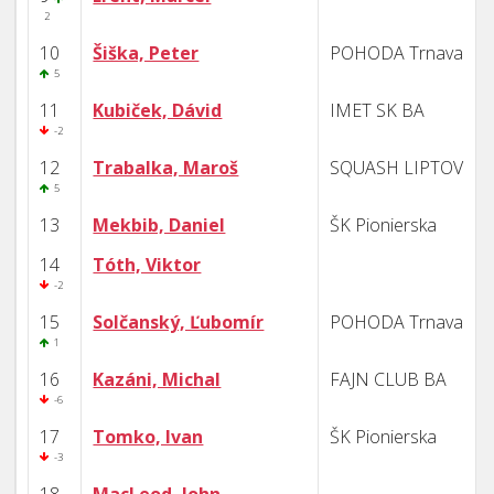
2
10
Šiška, Peter
POHODA Trnava
5
11
Kubiček, Dávid
IMET SK BA
-2
12
Trabalka, Maroš
SQUASH LIPTOV
5
13
Mekbib, Daniel
ŠK Pionierska
14
Tóth, Viktor
-2
15
Solčanský, Ľubomír
POHODA Trnava
1
16
Kazáni, Michal
FAJN CLUB BA
-6
17
Tomko, Ivan
ŠK Pionierska
-3