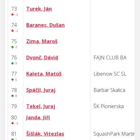
73
Turek, Ján
-2
74
Baranec, Dušan
-2
75
Zima, Maroš
3
76
Dvonč, Dávid
FAJN CLUB BA
9
77
Kaleta, Matúš
Libenow SC SL
6
78
Spáčil, Juraj
Barbar Skalica
8
79
Tekel, Juraj
ŠK Pionierska
80
Janda, Jiří
-3
81
Šišlák, Vitezlas
SquashPark Martin
1