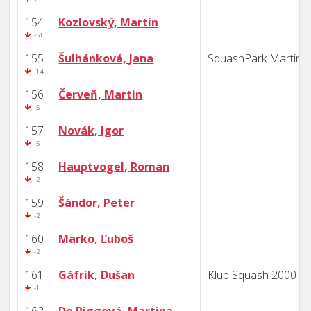
154
Kozlovský, Martin
-51
155
Šulhánková, Jana
SquashPark Martin
-14
156
Červeň, Martin
-5
157
Novák, Igor
-5
158
Hauptvogel, Roman
-2
159
Šándor, Peter
-2
160
Marko, Ľuboš
-2
161
Gáfrik, Dušan
Klub Squash 2000 B
-1