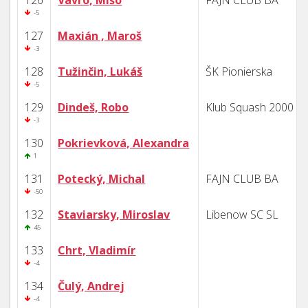
126
Vavro, Mišo
FAJN CLUB BA
-5
127
Maxián , Maroš
-3
128
Tužinčin, Lukáš
ŠK Pionierska
-5
129
Dindeš, Robo
Klub Squash 2000 B
-3
130
Pokrievková, Alexandra
1
131
Potecký, Michal
FAJN CLUB BA
-50
132
Staviarsky, Miroslav
Libenow SC SL
45
133
Chrt, Vladimír
-4
134
Čulý, Andrej
-4