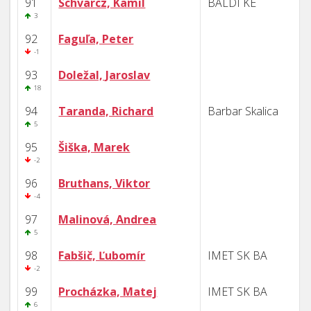
91
Schvarcz, Kamil
BALDI KE
3
92
Faguľa, Peter
-1
93
Doležal, Jaroslav
18
94
Taranda, Richard
Barbar Skalica
5
95
Šiška, Marek
-2
96
Bruthans, Viktor
-4
97
Malinová, Andrea
5
98
Fabšič, Ľubomír
IMET SK BA
-2
99
Procházka, Matej
IMET SK BA
6