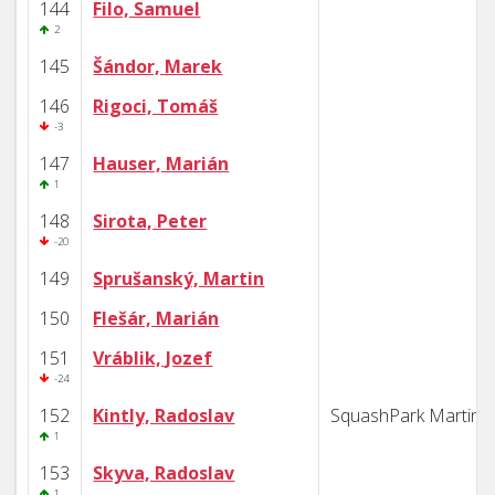
144
Filo, Samuel
2
145
Šándor, Marek
146
Rigoci, Tomáš
-3
147
Hauser, Marián
1
148
Sirota, Peter
-20
149
Sprušanský, Martin
150
Flešár, Marián
151
Vráblik, Jozef
-24
152
Kintly, Radoslav
SquashPark Martin
1
153
Skyva, Radoslav
1