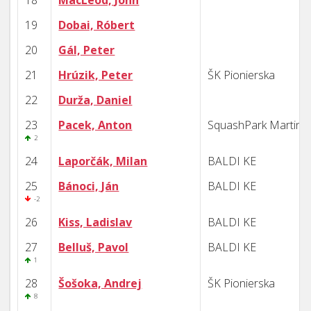
18
MacLeod, John
19
Dobai, Róbert
20
Gál, Peter
21
Hrúzik, Peter
ŠK Pionierska
22
Durža, Daniel
23
Pacek, Anton
SquashPark Martin
2
24
Laporčák, Milan
BALDI KE
25
Bánoci, Ján
BALDI KE
-2
26
Kiss, Ladislav
BALDI KE
27
Belluš, Pavol
BALDI KE
1
28
Šošoka, Andrej
ŠK Pionierska
8