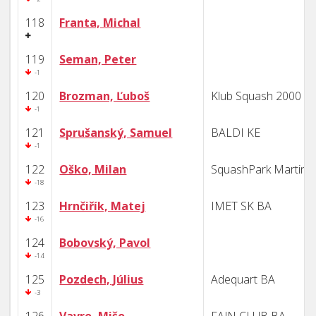
118
Franta, Michal
119
Seman, Peter
-1
120
Brozman, Ľuboš
Klub Squash 2000 B
-1
121
Sprušanský, Samuel
BALDI KE
-1
122
Oško, Milan
SquashPark Martin
-18
123
Hrnčiřík, Matej
IMET SK BA
-16
124
Bobovský, Pavol
-14
125
Pozdech, Július
Adequart BA
-3