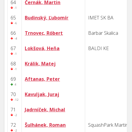
64
Černák, Martin
-1
65
Budinský, Ľubomír
IMET SK BA
-6
66
Trnovec, Róbert
Barbar Skalica
-4
67
Lokšová, Heňa
BALDI KE
-1
68
Králik, Matej
-1
69
Aftanas, Peter
4
70
Kavuljak, Juraj
-12
71
Jadrníček, Michal
-2
72
Šulhánek, Roman
SquashPark Martin
-2