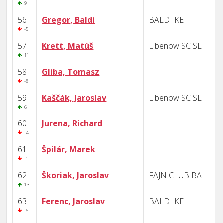
9
56
Gregor, Baldi
BALDI KE
-5
57
Krett, Matúš
Libenow SC SL
11
58
Gliba, Tomasz
-8
59
Kaščák, Jaroslav
Libenow SC SL
6
60
Jurena, Richard
-4
61
Špilár, Marek
-1
62
Škoriak, Jaroslav
FAJN CLUB BA
13
63
Ferenc, Jaroslav
BALDI KE
-6