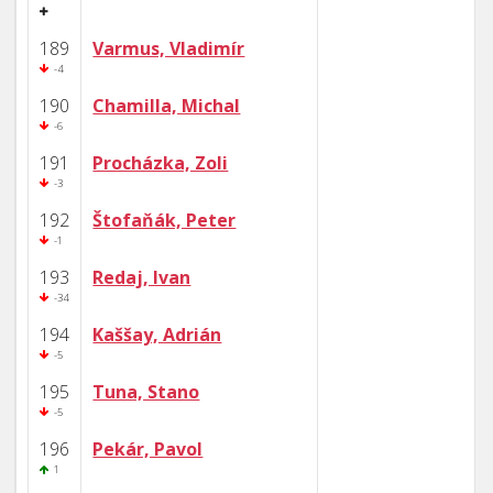
189
Varmus, Vladimír
-4
190
Chamilla, Michal
-6
191
Procházka, Zoli
-3
192
Štofaňák, Peter
-1
193
Redaj, Ivan
-34
194
Kaššay, Adrián
-5
195
Tuna, Stano
-5
196
Pekár, Pavol
1