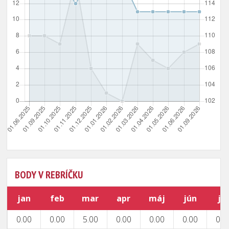
BODY V REBRÍČKU
jan
feb
mar
apr
máj
jún
júl
0.00
0.00
5.00
0.00
0.00
0.00
0.0