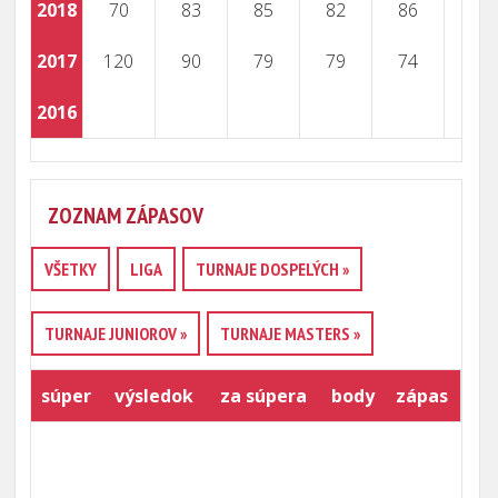
2018
70
83
85
82
86
2017
120
90
79
79
74
2016
ZOZNAM ZÁPASOV
VŠETKY
LIGA
TURNAJE DOSPELÝCH »
TURNAJE JUNIOROV »
TURNAJE MASTERS »
súper
výsledok
za súpera
body
zápas