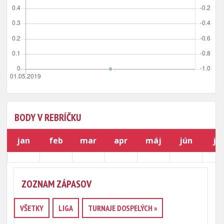
BODY V REBRÍČKU
jan
feb
mar
apr
máj
jún
júl
ZOZNAM ZÁPASOV
VŠETKY
LIGA
TURNAJE DOSPELÝCH »