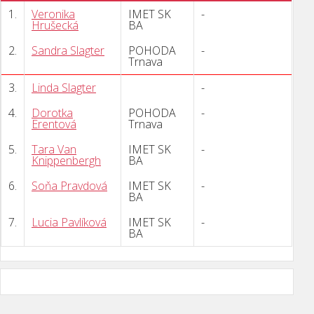
1.
Veronika
IMET SK
-
Hrušecká
BA
2.
Sandra Slagter
POHODA
-
Trnava
3.
Linda Slagter
-
4.
Dorotka
POHODA
-
Erentová
Trnava
5.
Tara Van
IMET SK
-
Knippenbergh
BA
6.
Soňa Pravdová
IMET SK
-
BA
7.
Lucia Pavlíková
IMET SK
-
BA