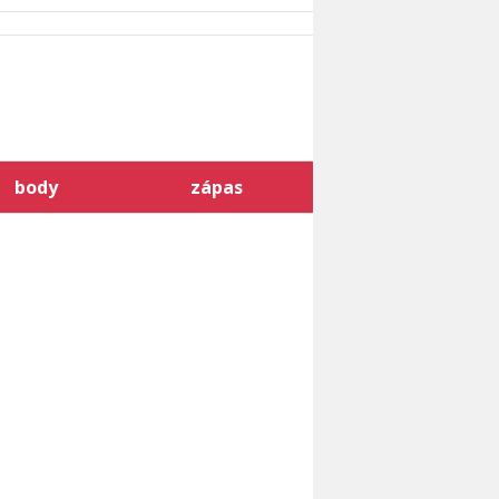
body
zápas