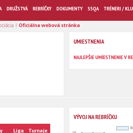
A
DRUŽSTVÁ
REBRÍČKY
DOKUMENTY
SSQA
TRÉNERI / KL
ociácia |
Oficiálna webová stránka
UMIESTNENIA
NAJLEPŠIE UMÍESTNENIE V RE
VÝVOJ NA REBRÍČKU
y
Liga
Turnaje