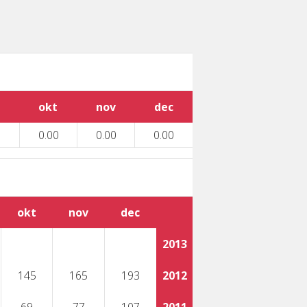
okt
nov
dec
0.00
0.00
0.00
okt
nov
dec
2013
145
165
193
2012