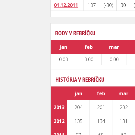
01.12.2011
107
(-30)
30
BODY V REBRÍČKU
jan
feb
mar
0.00
0.00
0.00
HISTÓRIA V REBRÍČKU
jan
feb
mar
2013
204
201
202
2012
135
134
131