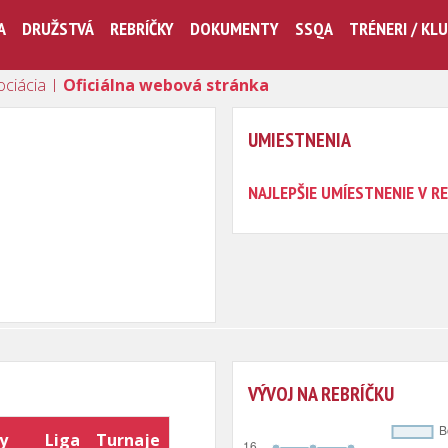
A
DRUŽSTVÁ
REBRÍČKY
DOKUMENTY
SSQA
TRÉNERI / KL
ociácia |
Oficiálna webová stránka
UMIESTNENIA
NAJLEPŠIE UMÍESTNENIE V RE
VÝVOJ NA REBRÍČKU
y
Liga
Turnaje