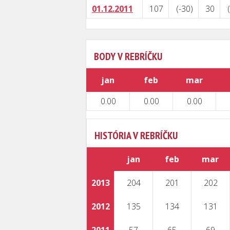
01.12.2011
107
(-30)
30
BODY V REBRÍČKU
jan
feb
mar
0.00
0.00
0.00
HISTÓRIA V REBRÍČKU
jan
feb
mar
2013
204
201
202
2012
135
134
131