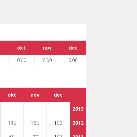
okt
nov
dec
0.00
0.00
0.00
okt
nov
dec
2013
145
165
193
2012