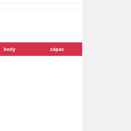
body
zápas