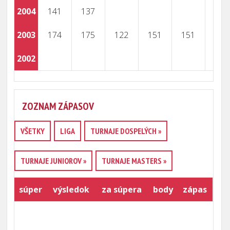
2004
141
137
2003
174
175
122
151
151
2002
178
ZOZNAM ZÁPASOV
VŠETKY
LIGA
TURNAJE DOSPELÝCH »
TURNAJE JUNIOROV »
TURNAJE MASTERS »
súper
výsledok
za súpera
body
zápas