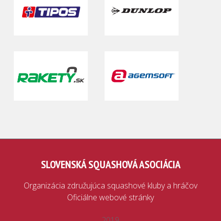
SLOVENSKÁ SQUASHOVÁ ASOCIÁCIA
Organizácia združujúca squashové kluby a hráčov
Oficiálne webové stránky
2019