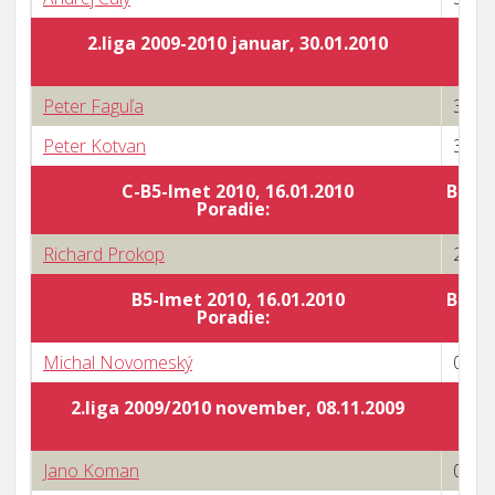
2.liga 2009-2010 januar, 30.01.2010
Peter Faguľa
3 : 0
Peter Kotvan
3 : 0
C-B5-Imet 2010, 16.01.2010
Body 
Poradie:
Richard Prokop
2 : 3
B5-Imet 2010, 16.01.2010
Body 
Poradie:
Michal Novomeský
0 : 3
2.liga 2009/2010 november, 08.11.2009
Jano Koman
0 : 3