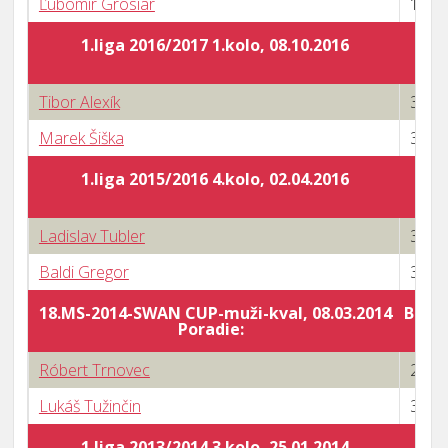
Ľubomír Grosiar
1 : 3
1.liga 2016/2017 1.kolo, 08.10.2016
Tibor Alexík
3 : 0
Marek Šiška
3 : 2
1.liga 2015/2016 4.kolo, 02.04.2016
Ladislav Tubler
3 : 1
Baldi Gregor
3 : 2
18.MS-2014-SWAN CUP-muži-kval, 08.03.2014
Body 
Poradie:
Róbert Trnovec
2 : 3
Lukáš Tužinčin
3 : 2
1.liga 2013/2014 3.kolo, 25.01.2014