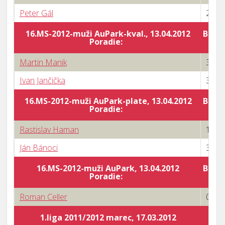
Peter Gál
2 : 3
16.MS-2012-muži AuPark-kval., 13.04.2012
Body 
Poradie:
Martin Manik
3 : 0
Ivan Jančička
3 : 0
16.MS-2012-muži AuPark-plate, 13.04.2012
Body 
Poradie:
Rastislav Haman
1 : 3
Ján Bánoci
3 : 2
16.MS-2012-muži AuPark, 13.04.2012
Body 
Poradie:
Roman Celler
0 : 3
1.liga 2011/2012 marec, 17.03.2012