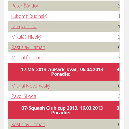
Peter Šándor
3 : 0
Ľubomír Budinský
1 : 3
Ivan Jančička
1 : 3
Mikuláš Hladký
3 : 0
Rastislav Haman
0 : 3
Michal Česánek
3 : 2
17.MS-2013-AuPark-kval., 06.04.2013
Body 
Poradie:
Michal Novomeský
0 : 3
Pavol Škoda
3 : 0
B7-Squash Club cup 2013, 16.03.2013
Body 
Poradie:
Rastislav Haman
0 : 3