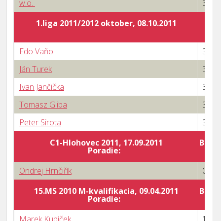
w.o.
3 : 0
1.liga 2011/2012 oktober, 08.10.2011
Edo Vaňo
3 : 0
Ján Turek
3 : 0
Ivan Jančička
3 : 0
Tomasz Gliba
3 : 1
Peter Sirota
3 : 0
C1-Hlohovec 2011, 17.09.2011
Body 
Poradie:
Ondrej Hrnčiřík
0 : 3
15.MS 2010 M-kvalifikacia, 09.04.2011
Body 
Poradie:
Marek Kubiček
1 : 3