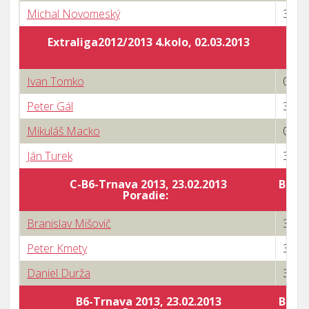
Michal Novomeský
3 : 1
Extraliga2012/2013 4.kolo, 02.03.2013
Ivan Tomko
0 : 3
Peter Gál
3 : 1
Mikuláš Macko
0 : 3
Ján Turek
3 : 0
C-B6-Trnava 2013, 23.02.2013
Body 
Poradie:
Branislav Mišovič
3 : 0
Peter Kmety
3 : 0
Daniel Durža
3 : 0
B6-Trnava 2013, 23.02.2013
Body 