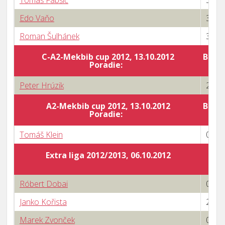
Tomáš Fabšič
3 : 1
Edo Vaňo
3 : 1
Roman Šulhánek
3 : 0
C-A2-Mekbib cup 2012, 13.10.2012
Body 
Poradie:
Peter Hrúzik
2 : 3
A2-Mekbib cup 2012, 13.10.2012
Body 
Poradie:
Tomáš Klein
0 : 3
Extra liga 2012/2013, 06.10.2012
Róbert Dobai
0 : 3
Janko Kořista
2 : 3
Marek Zvonček
0 : 3