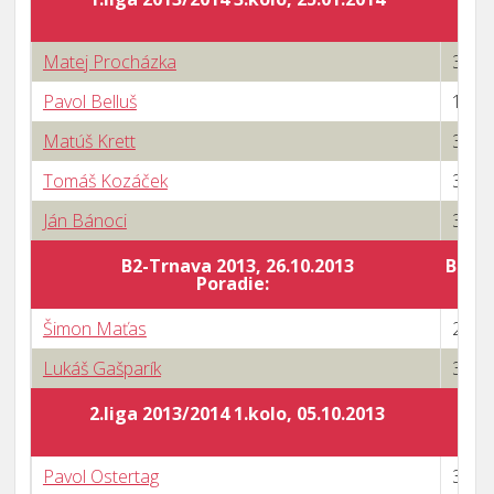
Matej Procházka
3 : 1
Pavol Belluš
1 : 3
Matúš Krett
3 : 0
Tomáš Kozáček
3 : 1
Ján Bánoci
3 : 0
B2-Trnava 2013, 26.10.2013
Body 
Poradie:
Šimon Maťas
2 : 3
Lukáš Gašparík
3 : 0
2.liga 2013/2014 1.kolo, 05.10.2013
Pavol Ostertag
3 : 0