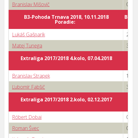
Branislav Mišovič
0 : 3
B3-Pohoda Trnava 2018, 10.11.2018
Body 
Poradie:
Lukáš Gašparík
2 : 3
Matej Tunega
3 : 0
Extraliga 2017/2018 4.kolo, 07.04.2018
Branislav Strapek
1 : 3
Ľubomír Fabšič
3 : 1
Extraliga 2017/2018 2.kolo, 02.12.2017
Róbert Dobai
0 : 3
Roman Švec
0 : 3