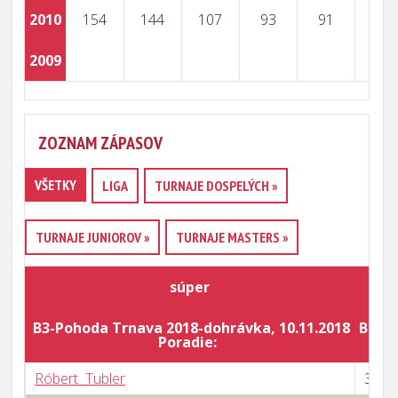
2010
154
144
107
93
91
2009
ZOZNAM ZÁPASOV
VŠETKY
LIGA
TURNAJE DOSPELÝCH »
TURNAJE JUNIOROV »
TURNAJE MASTERS »
súper
v
B3-Pohoda Trnava 2018-dohrávka, 10.11.2018
Body 
Poradie:
Róbert Tubler
3 : 0