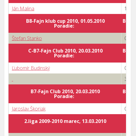
Ján Malina
1 : 3
B8-Fajn klub cup 2010, 01.05.2010
Body 
Poradie:
Štefan Stanko
0 : 3
C-B7-Fajn Club 2010, 20.03.2010
Body 
Poradie:
Ľubomír Budinský
0 : 3
3 : 0
B7-Fajn Club 2010, 20.03.2010
Body 
Poradie:
Jaroslav Škoriak
0 : 3
2.liga 2009-2010 marec, 13.03.2010