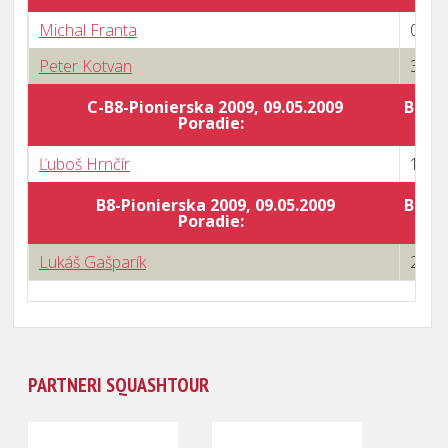
Michal Franta
0 : 3
Peter Kotvan
3 : 0
C-B8-Pionierska 2009, 09.05.2009
Body 
Poradie:
Ľuboš Hrnčír
1 : 3
B8-Pionierska 2009, 09.05.2009
Body 
Poradie:
Lukáš Gašparík
2 : 3
PARTNERI SQUASHTOUR