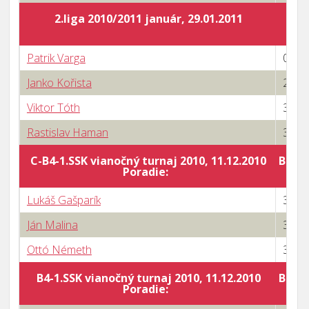
2.liga 2010/2011 január, 29.01.2011
Patrik Varga
0 : 3
Janko Kořista
2 : 3
Viktor Tóth
3 : 0
Rastislav Haman
3 : 2
C-B4-1.SSK vianočný turnaj 2010, 11.12.2010
Body 
Poradie:
Lukáš Gašparík
3 : 2
Ján Malina
3 : 0
Ottó Németh
3 : 0
B4-1.SSK vianočný turnaj 2010, 11.12.2010
Body 
Poradie: