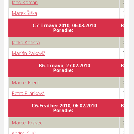
Jano Koman
0 : 3
Marek Šiška
1 : 3
C7-Trnava 2010, 06.03.2010
Body 
Poradie:
Janko Kořista
0 : 3
Marián Palkovič
3 : 1
B6-Trnava, 27.02.2010
Body 
Poradie:
Marcel Erent
0 : 3
Petra Piláriková
3 : 0
C6-Feather 2010, 06.02.2010
Body 
Poradie:
Marcel Kravec
0 : 3
Andrej Čulý
3 : 1