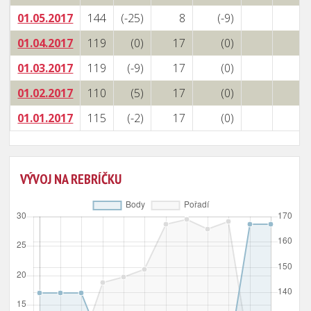
01.05.2017
144
(-25)
8
(-9)
01.04.2017
119
(0)
17
(0)
01.03.2017
119
(-9)
17
(0)
01.02.2017
110
(5)
17
(0)
01.01.2017
115
(-2)
17
(0)
VÝVOJ NA REBRÍČKU