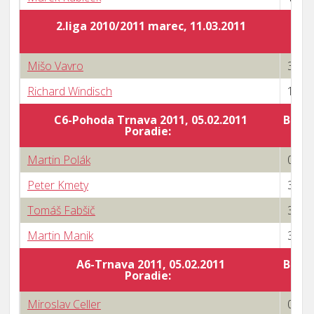
2.liga 2010/2011 marec, 11.03.2011
Mišo Vavro
3 : 0
Richard Windisch
1 : 3
C6-Pohoda Trnava 2011, 05.02.2011
Body 
Poradie:
Martin Polák
0 : 3
Peter Kmety
3 : 1
Tomáš Fabšič
3 : 1
Martin Manik
3 : 0
A6-Trnava 2011, 05.02.2011
Body 
Poradie:
Miroslav Celler
0 : 3