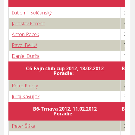
Ľubomír Solčanský
0 : 3
Jaroslav Ferenc
3 : 0
Anton Pacek
2 : 3
Pavol Belluš
3 : 0
Daniel Durža
1 : 3
C6-Fajn club cup 2012, 18.02.2012
Body 
Poradie:
Peter Kmety
2 : 3
Juraj Kavuljak
3 : 2
B6-Trnava 2012, 11.02.2012
Body 
Poradie:
Peter Šiška
0 : 3