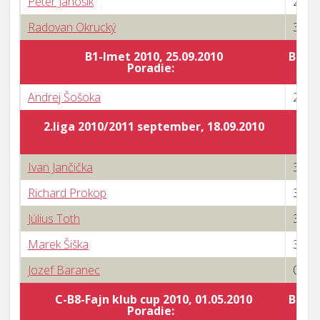
Peter Jánošík
2 : 3
Radovan Okrucký
3 : 0
B1-Imet 2010, 25.09.2010
Body 
Poradie:
Andrej Šošoka
2 : 3
2.liga 2010/2011 september, 18.09.2010
Ivan Jančička
3 : 0
Richard Prokop
3 : 2
Július Toth
3 : 1
Marek Šiška
3 : 1
Jozef Baranec
0 : 3
C-B8-Fajn klub cup 2010, 01.05.2010
Body 
Poradie: