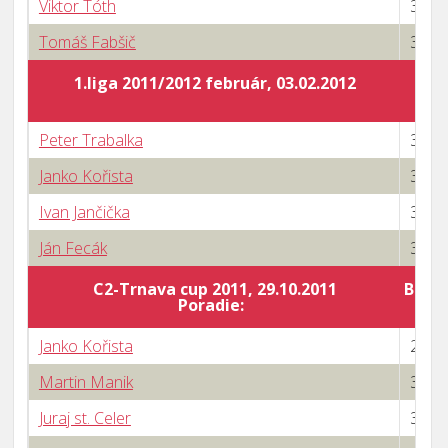
Viktor Tóth
3 : 0
Tomáš Fabšič
3 : 2
1.liga 2011/2012 február, 03.02.2012
Peter Trabalka
3 : 0
Janko Kořista
3 : 2
Ivan Jančička
3 : 0
Ján Fecák
3 : 0
C2-Trnava cup 2011, 29.10.2011
Body 
Poradie:
Janko Kořista
2 : 3
Martin Manik
3 : 2
Juraj st. Celer
3 : 0