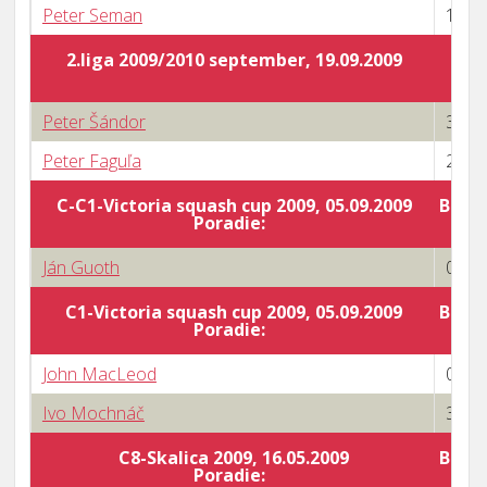
Peter Seman
1 : 3
2.liga 2009/2010 september, 19.09.2009
Peter Šándor
3 : 1
Peter Faguľa
2 : 3
C-C1-Victoria squash cup 2009, 05.09.2009
Body 
Poradie:
Ján Guoth
0 : 3
C1-Victoria squash cup 2009, 05.09.2009
Body 
Poradie:
John MacLeod
0 : 3
Ivo Mochnáč
3 : 0
C8-Skalica 2009, 16.05.2009
Body 
Poradie: