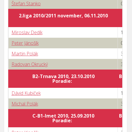
Štefan Stanko
0 : 3
2.liga 2010/2011 november, 06.11.2010
Miroslav Dedík
1 : 3
Peter Jánošík
0 : 3
Martin Polák
3 : 2
Radovan Okrucký
3 : 1
B2-Trnava 2010, 23.10.2010
Body 
Poradie:
Dávid Kubiček
1 : 3
Michal Polák
3 : 2
C-B1-Imet 2010, 25.09.2010
Body 
Poradie: