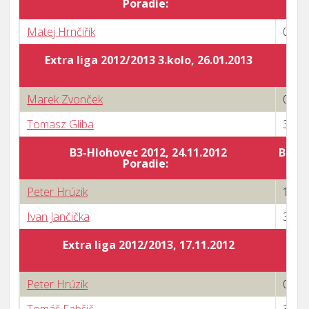
Poradie:
Matej Hrnčiřík
0 : 3
Extra liga 2012/2013 3.kolo, 26.01.2013
Marek Zvonček
0 : 3
Tomasz Gliba
3 : 1
B3-Hlohovec 2012, 24.11.2012
Body 
Poradie:
Peter Hrúzik
1 : 3
Ivan Jančička
3 : 2
Extra liga 2012/2013, 17.11.2012
Peter Hrúzik
0 : 3