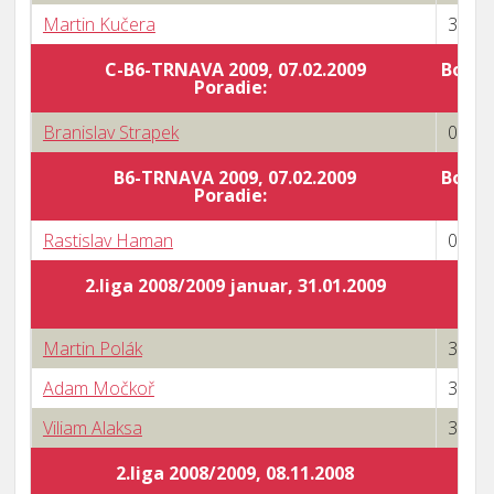
Martin Kučera
3 : 1
C-B6-TRNAVA 2009, 07.02.2009
Body 
Poradie:
Branislav Strapek
0 : 3
B6-TRNAVA 2009, 07.02.2009
Body 
Poradie:
Rastislav Haman
0 : 3
2.liga 2008/2009 januar, 31.01.2009
Martin Polák
3 : 0
Adam Močkoř
3 : 0
Viliam Alaksa
3 : 0
2.liga 2008/2009, 08.11.2008