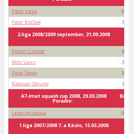
Patrik Varga
0 : 3
Peter Kočíšek
3 : 0
2.liga 2008/2009 september, 21.09.2008
Róbert Schmidt
3 : 0
Mišo Vavro
3 : 0
Peter Šimek
3 : 0
Radovan Okrucký
3 : 0
A7-Imet squash cup 2008, 29.03.2008
Body 
Poradie:
Linda Hrúziková
0 : 3
1.liga 2007/2008 7. a 8.kolo, 15.03.2008