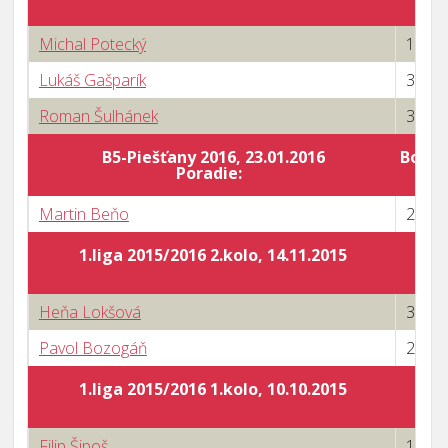
Michal Potecký
1 : 3
Lukáš Gašparík
3 : 0
Roman Šulhánek
3 : 1
B5-Piešťany 2016, 23.01.2016
Body 
Poradie:
Martin Beňo
2 : 3
1.liga 2015/2016 2.kolo, 14.11.2015
Heňa Lokšová
3 : 0
Pavol Bozogáň
2 : 3
1.liga 2015/2016 1.kolo, 10.10.2015
Filip Šipoš
1 : 3