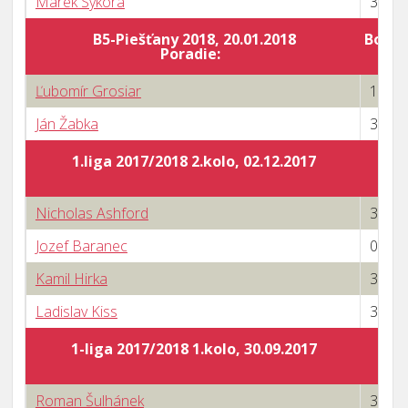
Marek Sýkora
3 : 1
B5-Piešťany 2018, 20.01.2018
Body 
Poradie:
Ľubomír Grosiar
1 : 3
Ján Žabka
3 : 0
1.liga 2017/2018 2.kolo, 02.12.2017
Nicholas Ashford
3 : 1
Jozef Baranec
0 : 3
Kamil Hirka
3 : 1
Ladislav Kiss
3 : 2
1-liga 2017/2018 1.kolo, 30.09.2017
Roman Šulhánek
3 : 0