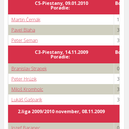
C5-Piestany, 09.01.2010
Body 
Poradie:
Martin Černák
1 : 3
Pavel Blaha
3 : 2
Peter Seman
3 : 1
C3-Piestany, 14.11.2009
Body 
Poradie:
Branislav Strapek
0 : 3
Peter Hrúzik
3 : 2
Miloš Kromholc
3 : 0
Lukáš Gašparík
3 : 1
2.liga 2009/2010 november, 08.11.2009
Jozef Baranec
0 : 3