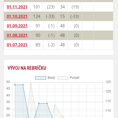
01.11.2021
101
(23)
34
(19)
01.10.2021
124
(-33)
15
(-33)
01.09.2021
91
(-1)
48
(0)
01.08.2021
90
(-1)
48
(0)
01.07.2021
89
(-2)
48
(0)
VÝVOJ NA REBRÍČKU