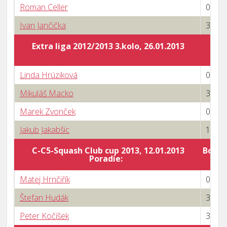
Roman Celler
0 : 3
Ivan Jančička
3 : 1
Extra liga 2012/2013 3.kolo, 26.01.2013
Linda Hrúziková
0 : 3
Mikuláš Macko
3 : 2
Marek Zvonček
0 : 3
Jakub Jakabšic
1 : 3
C-C5-Squash Club cup 2013, 12.01.2013
Body 
Poradie:
Matej Hrnčiřík
0 : 3
Štefan Hudák
3 : 0
Peter Kočíšek
3 : 0