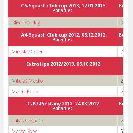
C5-Squash Club cup 2013, 12.01.2013
Body 
Poradie:
Oliver Stanley
0 : 3
A4-Squash Club cup 2012, 08.12.2012
Body 
Poradie:
Miroslav Celler
0 : 3
Extra liga 2012/2013, 06.10.2012
Mikuláš Macko
2 : 3
Martin Polák
3 : 2
C-B7-Piešťany 2012, 24.03.2012
Body 
Poradie:
Lukáš Gašparík
2 : 3
Marcel Švec
3 : 1