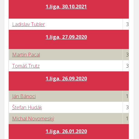
1.liga, 30.10.2021
Ladislav Tubler
3 : 0
1.liga, 27.09.2020
Martin Pacal
3 : 1
Tomáš Trutz
3 : 0
1.liga, 26.09.2020
Ján Bánoci
1 : 3
Štefan Hudák
3 : 2
Michal Novomeský
1 : 3
1.liga, 26.01.2020