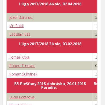
1.liga 2017/2018 4.kolo, 07.04.2018
Jozef Baranec
3 : 1
Ján Ružík
1 : 3
Ladislav Kiss
3 : 1
1.liga 2017/2018 3.kolo, 03.02.2018
Tomáš Jutka
3 : 0
Róbert Trnovec
0 : 3
Roman Šulhánek
3 : 1
B5-Piešťany 2018-dohrávka, 20.01.2018
Body 
Poradie:
Lucia Eckerova
3 : 1