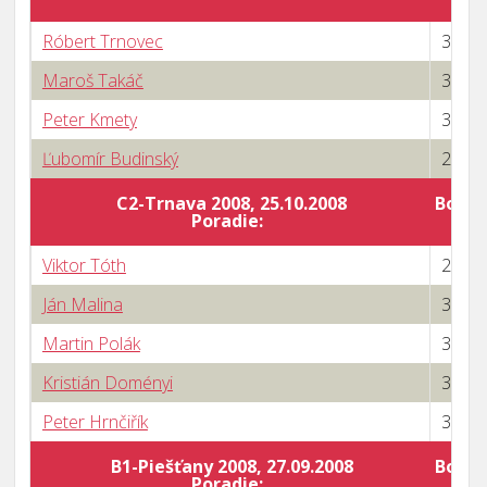
Róbert Trnovec
3 : 0
Maroš Takáč
3 : 0
Peter Kmety
3 : 1
Ľubomír Budinský
2 : 3
C2-Trnava 2008, 25.10.2008
Body 
Poradie:
Viktor Tóth
2 : 3
Ján Malina
3 : 1
Martin Polák
3 : 1
Kristián Doményi
3 : 0
Peter Hrnčiřík
3 : 0
B1-Piešťany 2008, 27.09.2008
Body 
Poradie: