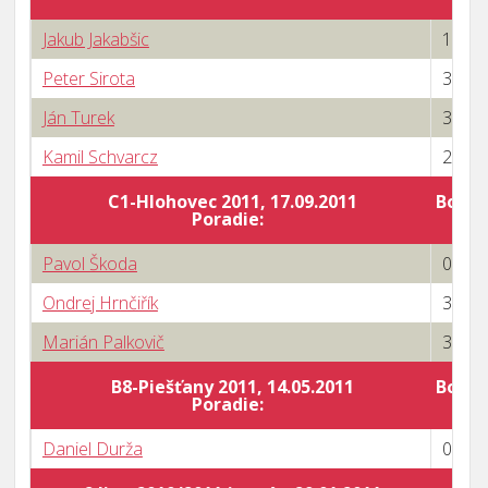
Jakub Jakabšic
1 : 3
Peter Sirota
3 : 0
Ján Turek
3 : 1
Kamil Schvarcz
2 : 3
C1-Hlohovec 2011, 17.09.2011
Body 
Poradie:
Pavol Škoda
0 : 3
Ondrej Hrnčiřík
3 : 0
Marián Palkovič
3 : 0
B8-Piešťany 2011, 14.05.2011
Body 
Poradie:
Daniel Durža
0 : 3