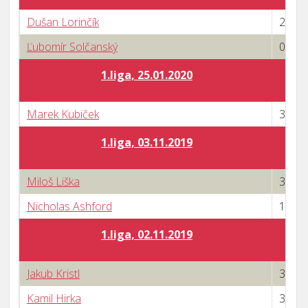
Dušan Lorinčík
2 : 3
Ľubomír Solčanský
0 : 3
1.liga, 25.01.2020
Marek Kubiček
3 : 2
1.liga, 03.11.2019
Miloš Liška
3 : 1
Nicholas Ashford
1 : 3
1.liga, 02.11.2019
Jakub Kristl
3 : 0
Kamil Hirka
3 : 0