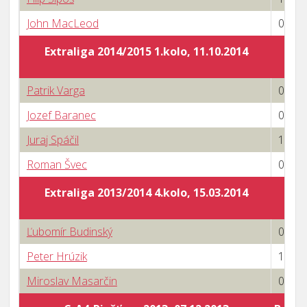
John MacLeod
0 : 3
Extraliga 2014/2015 1.kolo, 11.10.2014
Patrik Varga
0 : 3
Jozef Baranec
0 : 3
Juraj Spáčil
1 : 3
Roman Švec
0 : 3
Extraliga 2013/2014 4.kolo, 15.03.2014
Ľubomír Budinský
0 : 3
Peter Hrúzik
1 : 3
Miroslav Masarčin
0 : 3