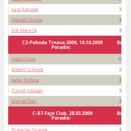
Juraj Kavuljak
3 : 2
Mikuláš Dunda
3 : 2
Erik Mikurčík
3 : 0
C2-Pohoda Trnava 2009, 10.10.2009
Body 
Poradie:
Attila Dobai
0 : 3
Róbert Schmidt
3 : 2
Janko Kořista
3 : 2
Tomáš Jobbagy
3 : 0
Marcel Švec
3 : 0
C-B7-Fajn Club, 28.03.2009
Body 
Poradie:
Branislav Strapek
3 : 0