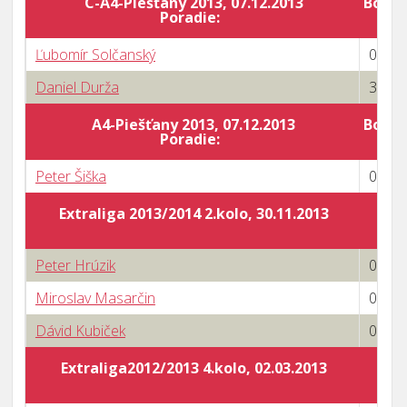
C-A4-Piešťany 2013, 07.12.2013
Body 
Poradie:
Ľubomír Solčanský
0 : 3
Daniel Durža
3 : 0
A4-Piešťany 2013, 07.12.2013
Body 
Poradie:
Peter Šiška
0 : 3
Extraliga 2013/2014 2.kolo, 30.11.2013
Peter Hrúzik
0 : 3
Miroslav Masarčin
0 : 3
Dávid Kubiček
0 : 3
Extraliga2012/2013 4.kolo, 02.03.2013