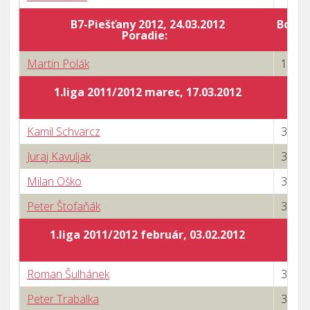
B7-Piešťany 2012, 24.03.2012
Body 
Poradie:
Martin Polák
1 : 3
1.liga 2011/2012 marec, 17.03.2012
Kamil Schvarcz
3 : 0
Juraj Kavuljak
3 : 0
Milan Oško
3 : 0
Peter Štofaňák
3 : 0
1.liga 2011/2012 február, 03.02.2012
Roman Šulhánek
3 : 0
Peter Trabalka
3 : 0