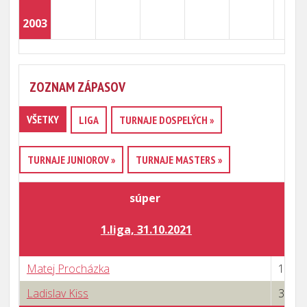
2003
ZOZNAM ZÁPASOV
VŠETKY
LIGA
TURNAJE DOSPELÝCH »
TURNAJE JUNIOROV »
TURNAJE MASTERS »
súper
v
1.liga, 31.10.2021
Matej Procházka
1 : 3
Ladislav Kiss
3 : 1