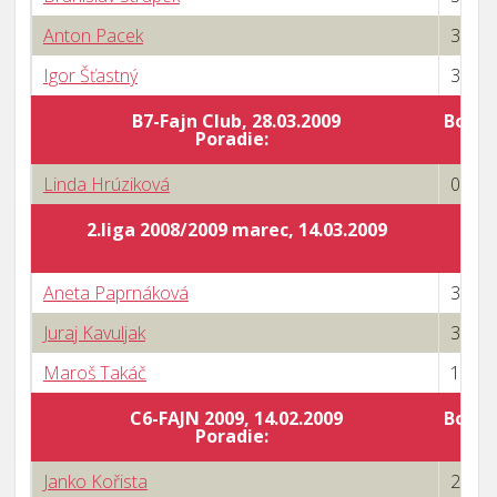
Anton Pacek
3 : 0
Igor Šťastný
3 : 0
B7-Fajn Club, 28.03.2009
Body 
Poradie:
Linda Hrúziková
0 : 3
2.liga 2008/2009 marec, 14.03.2009
Aneta Paprnáková
3 : 0
Juraj Kavuljak
3 : 1
Maroš Takáč
1 : 3
C6-FAJN 2009, 14.02.2009
Body 
Poradie:
Janko Kořista
2 : 3