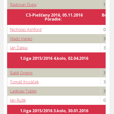
Radovan Ďuga
1 : 3
C3-Piešťany 2016, 05.11.2016
Body 
Poradie:
Nicholas Ashford
0 : 3
Vlado Vanko
3 : 2
Ján Žabka
3 : 1
1.liga 2015/2016 4.kolo, 02.04.2016
Baldi Gregor
3 : 0
Tomáš Kozáček
3 : 1
Ladislav Tubler
3 : 1
Ján Ružík
0 : 3
1.liga 2015/2016 3.kolo, 30.01.2016