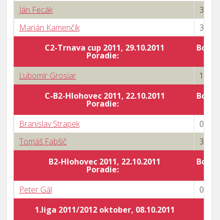
Ján Fecák
3 : 1
Marián Kamenčík
3 : 0
C2-Trnava cup 2011, 29.10.2011
Body 
Poradie:
Ľubomír Grosiar
1 : 3
C-B2-Hlohovec 2011, 22.10.2011
Body 
Poradie:
Branislav Strapek
0 : 3
Tomáš Fabšič
3 : 0
B2-Hlohovec 2011, 22.10.2011
Body 
Poradie:
Peter Gál
0 : 3
1.liga 2011/2012 oktober, 08.10.2011