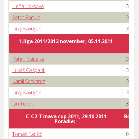
Heňa Lokšová
3 : 1
Peter Faguľa
3 : 0
Juraj Kavuljak
3 : 0
1.liga 2011/2012 november, 05.11.2011
Peter Trabalka
3 : 0
Lukáš Gašparík
3 : 1
Kamil Schvarcz
3 : 1
Juraj Kavuljak
3 : 1
Ján Turek
3 : 2
C-C2-Trnava cup 2011, 29.10.2011
Body 
Poradie:
Tomáš Fabšič
0 : 3