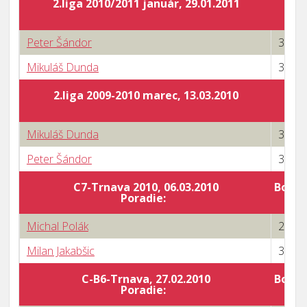
2.liga 2010/2011 január, 29.01.2011
Peter Šándor
3 : 1
Mikuláš Dunda
3 : 2
2.liga 2009-2010 marec, 13.03.2010
Mikuláš Dunda
3 : 0
Peter Šándor
3 : 0
C7-Trnava 2010, 06.03.2010
Body 
Poradie:
Michal Polák
2 : 3
Milan Jakabšic
3 : 0
C-B6-Trnava, 27.02.2010
Body 
Poradie: