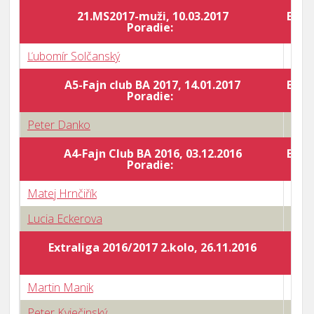
21.MS2017-muži, 10.03.2017
Body
Poradie:
Ľubomír Solčanský
0 : 3
A5-Fajn club BA 2017, 14.01.2017
Body
Poradie:
Peter Danko
1 : 3
A4-Fajn Club BA 2016, 03.12.2016
Body
Poradie:
Matej Hrnčiřík
0 : 3
Lucia Eckerova
3 : 1
Extraliga 2016/2017 2.kolo, 26.11.2016
Martin Manik
3 : 1
Peter Kviečinský
0 : 3