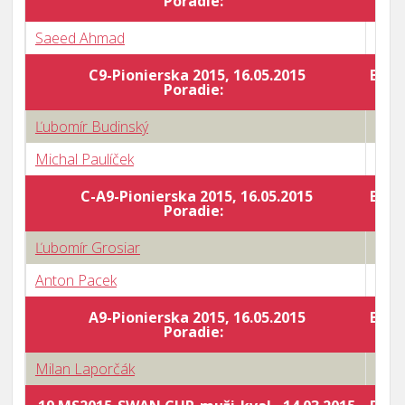
Poradie:
Saeed Ahmad
0 : 3
C9-Pionierska 2015, 16.05.2015
Body
Poradie:
Ľubomír Budinský
0 : 3
Michal Paulíček
3 : 0
C-A9-Pionierska 2015, 16.05.2015
Body
Poradie:
Ľubomír Grosiar
0 : 3
Anton Pacek
3 : 2
A9-Pionierska 2015, 16.05.2015
Body
Poradie:
Milan Laporčák
2 : 3