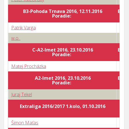
B3-Pohoda Trnava 2016, 12.11.2016
Body
Poradie:
Patrik Varga
0 : 3
w.o.
3 : 0
C-A2-Imet 2016, 23.10.2016
Body
Poradie:
Matej Procházka
0 : 3
A2-Imet 2016, 23.10.2016
Body
Poradie:
Juraj Tekel
1 : 3
Extraliga 2016/2017 1.kolo, 01.10.2016
Šimon Maťas
0 : 3