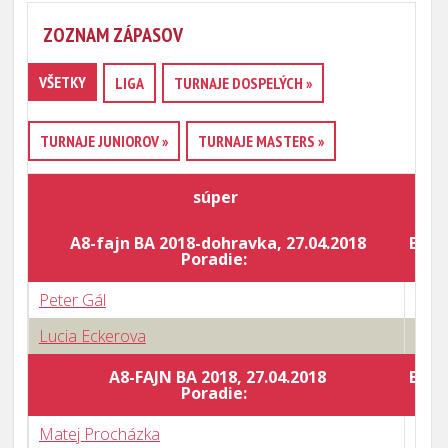
ZOZNAM ZÁPASOV
VŠETKY
LIGA
TURNAJE DOSPELÝCH »
TURNAJE JUNIOROV »
TURNAJE MASTERS »
súper
A8-fajn BA 2018-dohravka, 27.04.2018
Body
Poradie:
Peter Gál
3 : 1
Lucia Eckerova
3 : 1
A8-FAJN BA 2018, 27.04.2018
Body
Poradie:
Matej Procházka
1 : 3