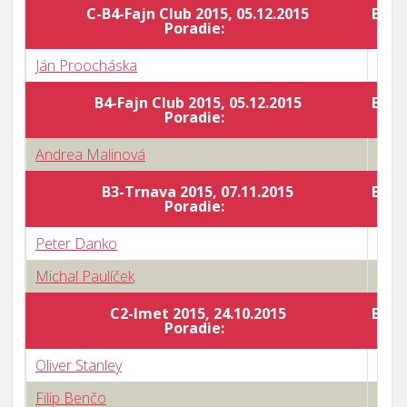
C-B4-Fajn Club 2015, 05.12.2015
Body
Poradie:
Ján Proocháska
0 : 3
B4-Fajn Club 2015, 05.12.2015
Body
Poradie:
Andrea Malinová
0 : 3
B3-Trnava 2015, 07.11.2015
Body
Poradie:
Peter Danko
1 : 3
Michal Paulíček
3 : 1
C2-Imet 2015, 24.10.2015
Body
Poradie:
Oliver Stanley
0 : 3
Filip Benčo
3 : 0