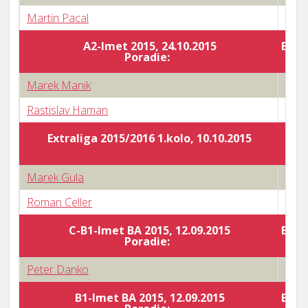
Martin Pacal
3 : 1
A2-Imet 2015, 24.10.2015
Body
Poradie:
Marek Manik
0 : 3
Rastislav Haman
3 : 1
Extraliga 2015/2016 1.kolo, 10.10.2015
Marek Gula
3 : 2
Roman Celler
1 : 3
C-B1-Imet BA 2015, 12.09.2015
Body
Poradie:
Peter Danko
2 : 3
B1-Imet BA 2015, 12.09.2015
Body