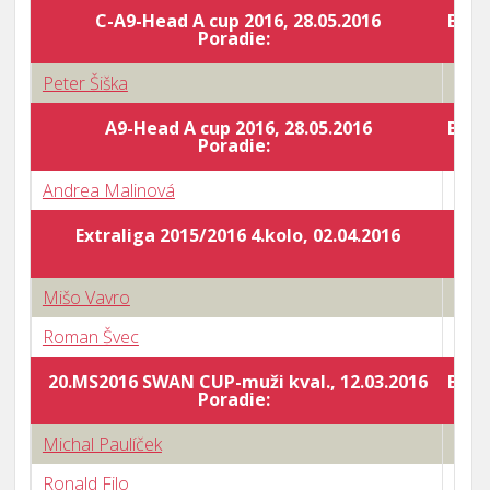
C-A9-Head A cup 2016, 28.05.2016
Body
Poradie:
Peter Šiška
2 : 3
A9-Head A cup 2016, 28.05.2016
Body
Poradie:
Andrea Malinová
0 : 3
Extraliga 2015/2016 4.kolo, 02.04.2016
Mišo Vavro
3 : 2
Roman Švec
0 : 3
20.MS2016 SWAN CUP-muži kval., 12.03.2016
Body
Poradie:
Michal Paulíček
3 : 1
Ronald Filo
3 : 0