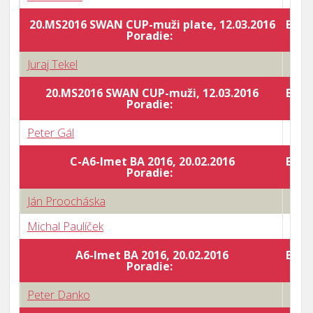
20.MS2016 SWAN CUP-muži plate, 12.03.2016
Body
Poradie:
Juraj Tekel
1 : 3
20.MS2016 SWAN CUP-muži, 12.03.2016
Body
Poradie:
Peter Gál
0 : 3
C-A6-Imet BA 2016, 20.02.2016
Body
Poradie:
Ján Proocháska
1 : 3
Michal Paulíček
3 : 0
A6-Imet BA 2016, 20.02.2016
Body
Poradie:
Peter Danko
0 : 3