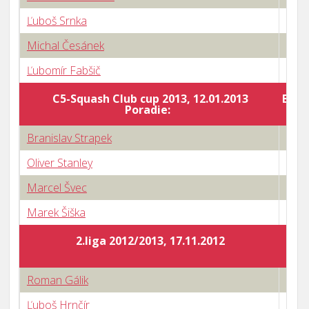
Ľuboš Srnka
3 : 2
Michal Česánek
3 : 0
Ľubomír Fabšič
3 : 1
C5-Squash Club cup 2013, 12.01.2013
Body
Poradie:
Branislav Strapek
3 : 1
Oliver Stanley
3 : 1
Marcel Švec
3 : 0
Marek Šiška
3 : 1
2.liga 2012/2013, 17.11.2012
Roman Gálik
3 : 1
Ľuboš Hrnčír
3 : 0