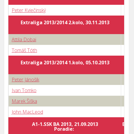
Peter Kviečinský
0 : 3
Extraliga 2013/2014 2.kolo, 30.11.2013
Attila Dobai
0 : 3
Tomáš Tóth
0 : 3
Extraliga 2013/2014 1.kolo, 05.10.2013
Peter Jánošík
2 : 3
Ivan Tomko
0 : 3
Marek Šiška
3 : 2
John MacLeod
2 : 3
A1-1.SSK BA 2013, 21.09.2013
Body
Poradie: