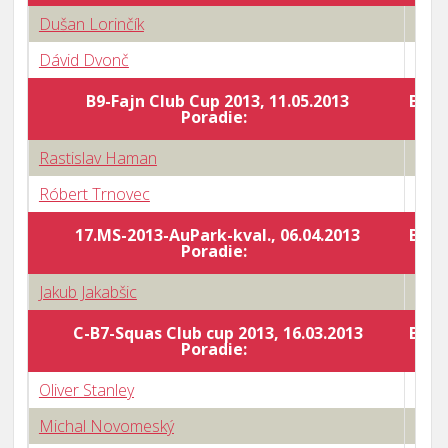
Dušan Lorinčík
1 : 3
Dávid Dvonč
3 : 2
B9-Fajn Club Cup 2013, 11.05.2013
Body
Poradie:
Rastislav Haman
2 : 3
Róbert Trnovec
3 : 0
17.MS-2013-AuPark-kval., 06.04.2013
Body
Poradie:
Jakub Jakabšic
0 : 3
C-B7-Squas Club cup 2013, 16.03.2013
Body
Poradie:
Oliver Stanley
3 : 2
Michal Novomeský
3 : 2