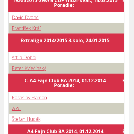
19.MS2015-SWAN CUP-muži-kval., 14.03.2015
Body
Poradie:
Dávid Dvonč
1 : 3
František Kráľ
3 : 0
Extraliga 2014/2015 3.kolo, 24.01.2015
Attila Dobai
0 : 3
Peter Kviečinský
1 : 3
C-A4-Fajn Club BA 2014, 01.12.2014
Body
Poradie:
Rastislav Haman
2 : 3
w.o.
3 : 0
Štefan Hudák
3 : 2
A4-Fajn Club BA 2014, 01.12.2014
Body