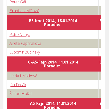
Peter Gál
1 : 3
Branislav Mišovič
3 : 1
B5-Imet 2014 , 18.01.2014
Body
Poradie:
Patrik Varga
1 : 3
Aneta Paprnáková
3 : 2
Ľubomír Budinský
3 : 0
C-A5-Fajn 2014, 11.01.2014
Body
Poradie:
Linda Hrúziková
0 : 3
Ján Fecák
3 : 2
Šimon Maťas
3 : 2
A5-Fajn 2014, 11.01.2014
Body
Poradie: