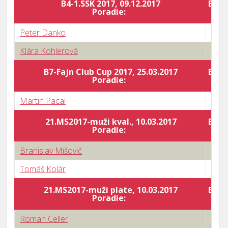
B4-1.SSK 2017, 09.12.2017
Body
Poradie:
Peter Danko
0 : 3
Klára Kohlerová
3 : 0
B7-Fajn Club Cup 2017, 25.03.2017
Body
Poradie:
Martin Pacal
2 : 3
21.MS2017-muži kval., 10.03.2017
Body
Poradie:
Branislav Mišovič
3 : 2
Tomáš Kolár
3 : 1
21.MS2017-muži plate, 10.03.2017
Body
Poradie:
Roman Celler
0 : 3