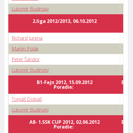
Ľubomír Budinský
3 : 2
2.liga 2012/2013, 06.10.2012
Richard Jurena
1 : 3
Martin Polák
1 : 3
Peter Šándor
2 : 3
Ľubomír Budinský
0 : 3
B1-Fajn 2012, 15.09.2012
Body
Poradie:
Tomáš Dobiáš
2 : 3
Ľubomír Budinský
3 : 2
A8- 1.SSK CUP 2012, 02.06.2012
Body
Poradie: