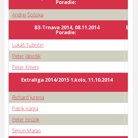
Poradie:
Andrej Šošoka
1 : 3
B3-Trnava 2014, 08.11.2014
Body
Poradie:
Lukáš Tužinčin
1 : 3
Peter Jánošík
3 : 2
Peter Kmety
3 : 1
Extraliga 2014/2015 1.kolo, 11.10.2014
Richard Jurena
3 : 2
Patrik Varga
0 : 3
Peter Hrúzik
0 : 3
Šimon Maťas
0 : 3