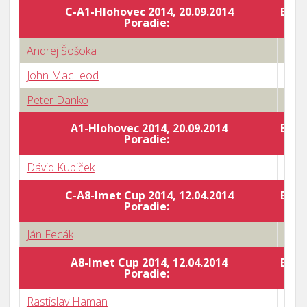
C-A1-Hlohovec 2014, 20.09.2014
Body
Poradie:
Andrej Šošoka
1 : 3
John MacLeod
3 : 0
Peter Danko
3 : 2
A1-Hlohovec 2014, 20.09.2014
Body
Poradie:
Dávid Kubiček
1 : 3
C-A8-Imet Cup 2014, 12.04.2014
Body
Poradie:
Ján Fecák
1 : 3
A8-Imet Cup 2014, 12.04.2014
Body
Poradie:
Rastislav Haman
0 : 3