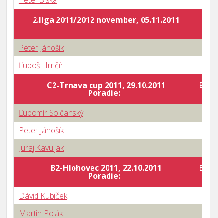
Peter Šiška
1 : 3
2.liga 2011/2012 november, 05.11.2011
Peter Jánošík
2 : 3
Ľuboš Hrnčír
3 : 2
C2-Trnava cup 2011, 29.10.2011
Body
Poradie:
Ľubomír Solčanský
1 : 3
Peter Jánošík
3 : 1
Juraj Kavuljak
3 : 2
B2-Hlohovec 2011, 22.10.2011
Body
Poradie:
Dávid Kubiček
1 : 3
Martin Polák
3 : 2