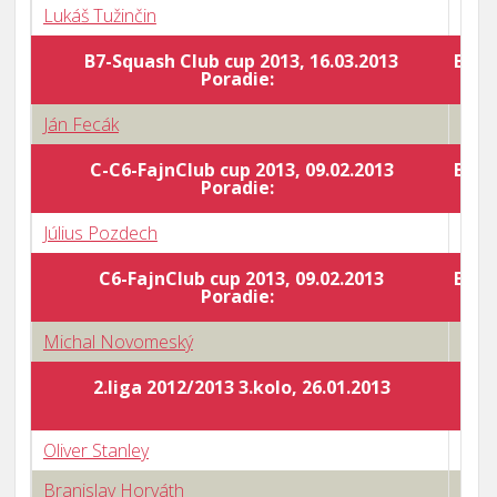
Lukáš Tužinčin
3 : 2
B7-Squash Club cup 2013, 16.03.2013
Body
Poradie:
Ján Fecák
2 : 3
C-C6-FajnClub cup 2013, 09.02.2013
Body
Poradie:
Július Pozdech
0 : 3
C6-FajnClub cup 2013, 09.02.2013
Body
Poradie:
Michal Novomeský
0 : 3
2.liga 2012/2013 3.kolo, 26.01.2013
Oliver Stanley
3 : 1
Branislav Horváth
3 : 2