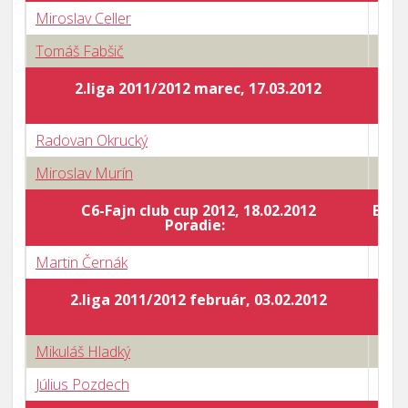
Miroslav Celler
0 : 3
Tomáš Fabšič
3 : 2
2.liga 2011/2012 marec, 17.03.2012
Radovan Okrucký
3 : 2
Miroslav Murín
1 : 3
C6-Fajn club cup 2012, 18.02.2012
Body
Poradie:
Martin Černák
1 : 3
2.liga 2011/2012 február, 03.02.2012
Mikuláš Hladký
2 : 3
Július Pozdech
3 : 2