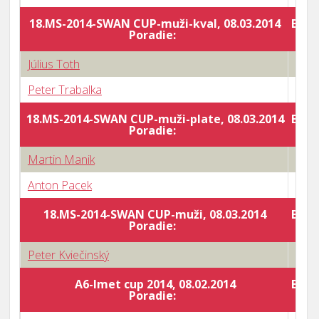
18.MS-2014-SWAN CUP-muži-kval, 08.03.2014
Body
Poradie:
Július Toth
3 : 0
Peter Trabalka
3 : 2
18.MS-2014-SWAN CUP-muži-plate, 08.03.2014
Body
Poradie:
Martin Manik
0 : 3
Anton Pacek
3 : 1
18.MS-2014-SWAN CUP-muži, 08.03.2014
Body
Poradie:
Peter Kviečinský
0 : 3
A6-Imet cup 2014, 08.02.2014
Body
Poradie: