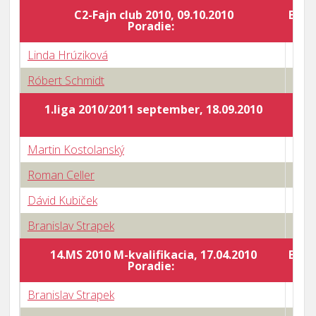
C2-Fajn club 2010, 09.10.2010
Body
Poradie:
Linda Hrúziková
1 : 3
Róbert Schmidt
3 : 2
1.liga 2010/2011 september, 18.09.2010
Martin Kostolanský
0 : 3
Roman Celler
1 : 3
Dávid Kubiček
0 : 3
Branislav Strapek
2 : 3
14.MS 2010 M-kvalifikacia, 17.04.2010
Body
Poradie:
Branislav Strapek
2 : 3