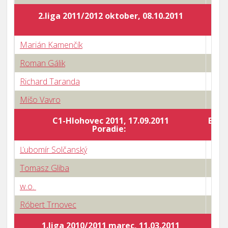
2.liga 2011/2012 oktober, 08.10.2011
Marián Kamenčík
3 : 0
Roman Gálik
3 : 2
Richard Taranda
3 : 1
Mišo Vavro
3 : 1
C1-Hlohovec 2011, 17.09.2011
Body
Poradie:
Ľubomír Solčanský
0 : 3
Tomasz Gliba
3 : 0
w.o.
3 : 0
Róbert Trnovec
3 : 1
1.liga 2010/2011 marec, 11.03.2011