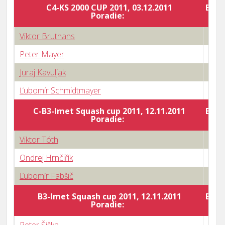
C4-KS 2000 CUP 2011, 03.12.2011
Body
Poradie:
Viktor Bruthans
3 : 0
Peter Mayer
3 : 2
Juraj Kavuljak
3 : 1
Ľubomír Schmidtmayer
3 : 0
C-B3-Imet Squash cup 2011, 12.11.2011
Body
Poradie:
Viktor Tóth
0 : 3
Ondrej Hrnčiřík
3 : 1
Ľubomír Fabšič
3 : 1
B3-Imet Squash cup 2011, 12.11.2011
Body
Poradie: