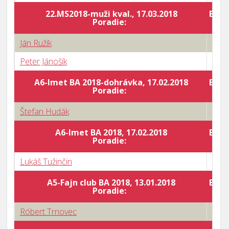
22.MS2018-muži kval., 17.03.2018
Body
Poradie:
Ján Ružík
0 : 3
Peter Jánošík
3 : 0
A6-Imet BA 2018-dohrávka, 17.02.2018
Body
Poradie:
Štefan Hudák
0 : 3
A6-Imet BA 2018, 17.02.2018
Body
Poradie:
Lukáš Tužinčin
1 : 3
A5-Fajn club BA 2018, 13.01.2018
Body
Poradie:
Róbert Trnovec
0 : 3