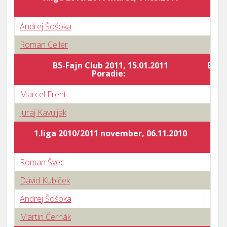
Andrej Šošoka
1 : 3
Roman Celler
0 : 3
B5-Fajn Club 2011, 15.01.2011
Body
Poradie:
Marcel Erent
0 : 3
Juraj Kavuljak
3 : 2
1.liga 2010/2011 november, 06.11.2010
Roman Švec
0 : 3
Dávid Kubiček
0 : 3
Andrej Šošoka
2 : 3
Martin Černák
3 : 2