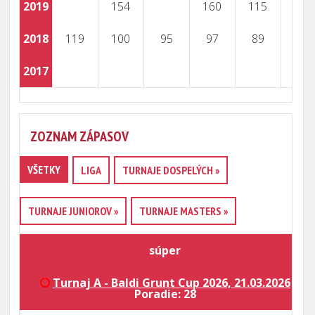
2019
154
160
115
2018
119
100
95
97
89
2017
ZOZNAM ZÁPASOV
VŠETKY
LIGA
TURNAJE DOSPELÝCH »
TURNAJE JUNIOROV »
TURNAJE MASTERS »
súper
Turnaj A - Baldi Grunt Cup 2026, 21.03.2026
Poradie: 28