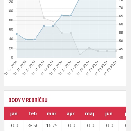
BODY V REBRÍČKU
jan
feb
mar
apr
máj
jún
júl
0.00
38.50
16.75
0.00
0.00
0.00
0.0