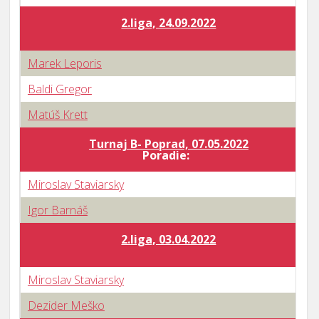
2.liga, 24.09.2022
Marek Leporis
Baldi Gregor
Matúš Krett
Turnaj B- Poprad, 07.05.2022
Poradie:
Miroslav Staviarsky
Igor Barnáš
2.liga, 03.04.2022
Miroslav Staviarsky
Dezider Meško