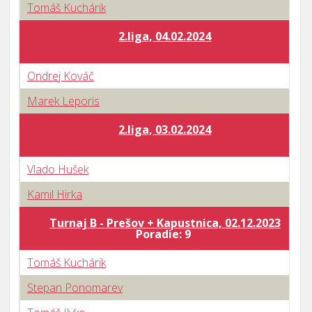
Tomáš Kuchárik
2.liga, 04.02.2024
Ondrej Kováč
Marek Leporis
2.liga, 03.02.2024
Vlado Hušek
Kamil Hirka
Turnaj B - Prešov + Kapustnica, 02.12.2023
Poradie: 9
Tomáš Kuchárik
Stepan Ponomarev