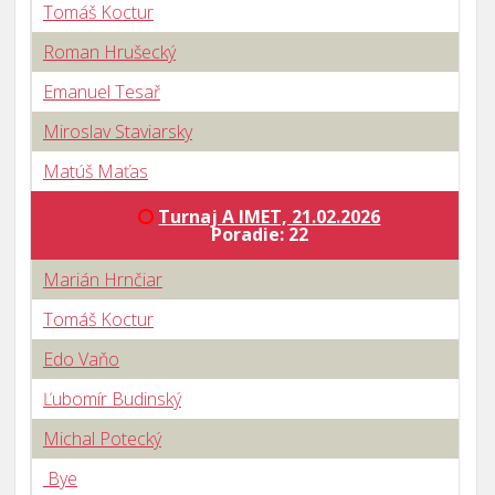
Tomáš Koctur
Roman Hrušecký
Emanuel Tesař
Miroslav Staviarsky
Matúš Maťas
Turnaj A IMET, 21.02.2026
Poradie: 22
Marián Hrnčiar
Tomáš Koctur
Edo Vaňo
Ľubomír Budinský
Michal Potecký
Bye