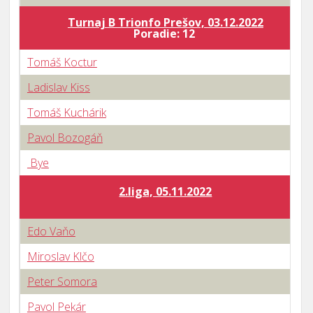
Turnaj B Trionfo Prešov, 03.12.2022
Poradie: 12
Tomáš Koctur
Ladislav Kiss
Tomáš Kuchárik
Pavol Bozogáň
Bye
2.liga, 05.11.2022
Edo Vaňo
Miroslav Klčo
Peter Somora
Pavol Pekár