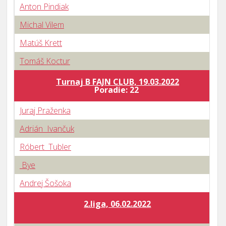
Anton Pindiak
Michal Vilem
Matúš Krett
Tomáš Koctur
Turnaj B FAJN CLUB, 19.03.2022
B
Poradie: 22
Juraj Praženka
Adrián Ivančuk
Róbert Tubler
Bye
Andrej Šošoka
2.liga, 06.02.2022