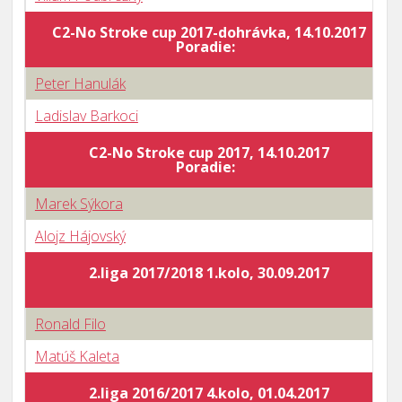
C2-No Stroke cup 2017-dohrávka, 14.10.2017
B
Poradie:
Peter Hanulák
Ladislav Barkoci
C2-No Stroke cup 2017, 14.10.2017
B
Poradie:
Marek Sýkora
Alojz Hájovský
2.liga 2017/2018 1.kolo, 30.09.2017
Ronald Filo
Matúš Kaleta
2.liga 2016/2017 4.kolo, 01.04.2017