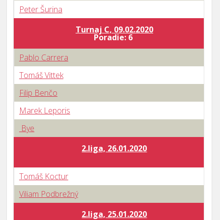
Peter Šurina
Turnaj C, 09.02.2020
B
Poradie: 6
Pablo Carrera
Tomáš Vittek
Filip Benčo
Marek Leporis
Bye
2.liga, 26.01.2020
Tomáš Koctur
Viliam Podbrežný
2.liga, 25.01.2020