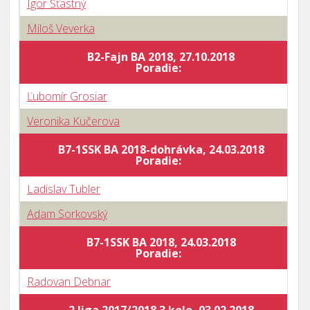
Igor Šťastný
Miloš Veverka
B2-Fajn BA 2018, 27.10.2018
B
Poradie:
Ľubomír Grosiar
Veronika Kučerova
B7-1SSK BA 2018-dohrávka, 24.03.2018
B
Poradie:
Ladislav Tubler
Adam Sorkovský
B7-1SSK BA 2018, 24.03.2018
B
Poradie:
Radovan Debnar