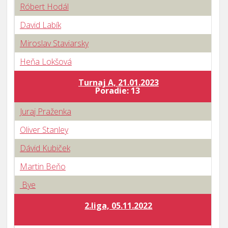
Róbert Hodál
David Labík
Miroslav Staviarsky
Heňa Lokšová
Turnaj A, 21.01.2023
B
Poradie: 13
Juraj Praženka
Oliver Stanley
Dávid Kubiček
Martin Beňo
Bye
2.liga, 05.11.2022