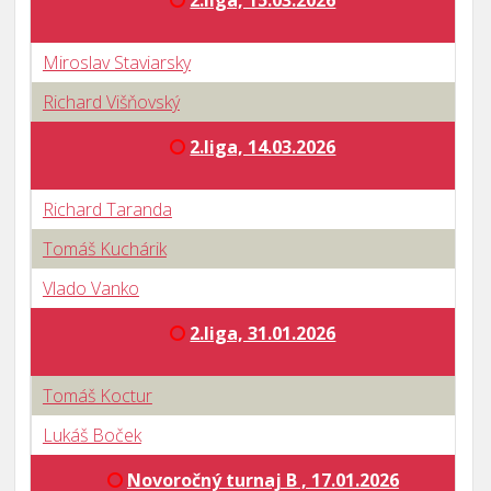
2.liga, 15.03.2026
Miroslav Staviarsky
Richard Višňovský
2.liga, 14.03.2026
Richard Taranda
Tomáš Kuchárik
Vlado Vanko
2.liga, 31.01.2026
Tomáš Koctur
Lukáš Boček
Novoročný turnaj B , 17.01.2026
B