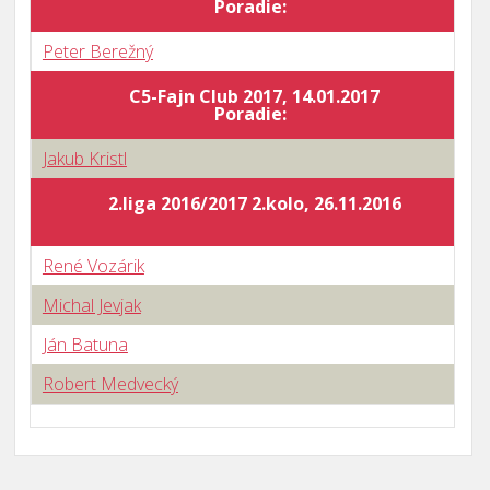
Poradie:
Peter Berežný
C5-Fajn Club 2017, 14.01.2017
B
Poradie:
Jakub Kristl
2.liga 2016/2017 2.kolo, 26.11.2016
René Vozárik
Michal Jevjak
Ján Batuna
Robert Medvecký