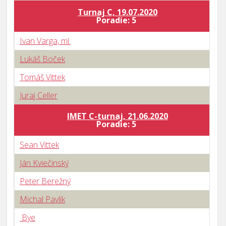
Turnaj C, 19.07.2020
B
Poradie: 5
Ivan Varga, ml.
Lukáš Boček
Tomáš Vittek
Juraj Celler
IMET C-turnaj, 21.06.2020
B
Poradie: 5
Sean Vittek
Ján Kviečinský
Peter Berežný
Michal Pavlík
Bye