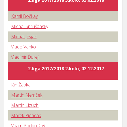
2.liga 2017/2018 3.kolo, 03.02.2018
Kamil Bočkay
Michal Sprušanský
Michal Jevjak
Vlado Vanko
Vladimír Ďurej
2.liga 2017/2018 2.kolo, 02.12.2017
Ján Žabka
Martin Nemček
Martin Lizúch
Marek Pjenčák
Viliam Podbrežný