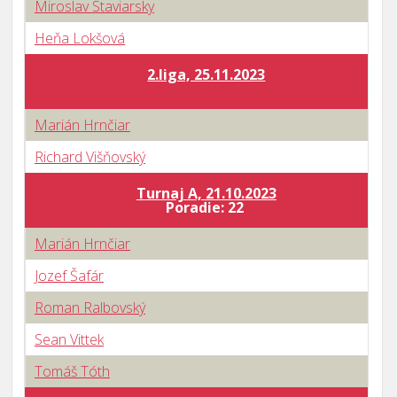
Miroslav Staviarsky
Heňa Lokšová
2.liga, 25.11.2023
Marián Hrnčiar
Richard Višňovský
Turnaj A, 21.10.2023
B
Poradie: 22
Marián Hrnčiar
Jozef Šafár
Roman Ralbovský
Sean Vittek
Tomáš Tóth