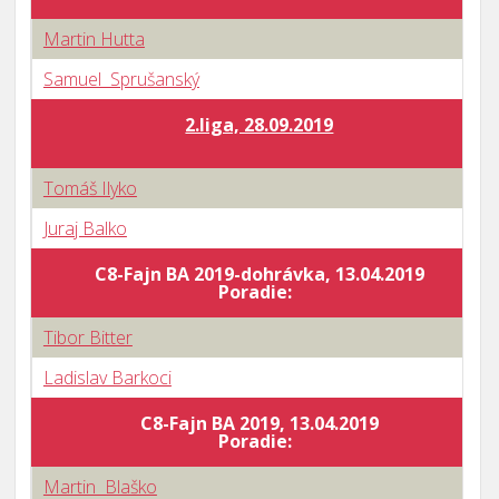
Martin Hutta
Samuel Sprušanský
2.liga, 28.09.2019
Tomáš Ilyko
Juraj Balko
C8-Fajn BA 2019-dohrávka, 13.04.2019
B
Poradie:
Tibor Bitter
Ladislav Barkoci
C8-Fajn BA 2019, 13.04.2019
B
Poradie:
Martin Blaško