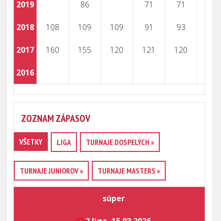
2019
86
71
71
2018
108
109
109
91
93
2017
160
155
120
121
120
2016
ZOZNAM ZÁPASOV
VŠETKY
LIGA
TURNAJE DOSPELÝCH »
TURNAJE JUNIOROV »
TURNAJE MASTERS »
súper