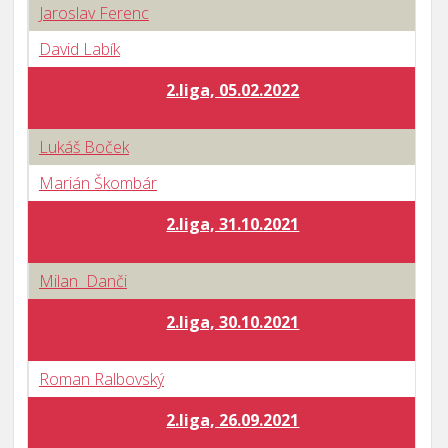
Jaroslav Ferenc
David Labík
2.liga, 05.02.2022
Lukáš Boček
Marián Škombár
2.liga, 31.10.2021
Milan Danči
2.liga, 30.10.2021
Roman Ralbovský
2.liga, 26.09.2021