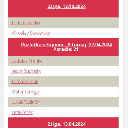
2.liga, 12.10.2024
Tadeáš Kapko
Miroslav Staviarsky
Rozlúčka s Fajnom - A turnaj, 27.04.2024
B
Poradie: 21
Ladislav Frenkel
Jakub Budinsky
Tomáš Fecák
Matej Tunega
Lukáš Tužinčin
Juraj Celler
2.liga, 13.04.2024