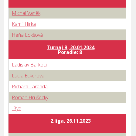
Michal Vaněk
Kamil Hirka
Heňa Lokšová
Turnaj B, 20.01.2024
B
Poradie: 8
Ladislav Barkoci
Lucia Eckerova
Richard Taranda
Roman Hrušecký
Bye
2.liga, 26.11.2023