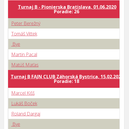
Turnaj B - Pionierska Bratislava, 01.06.2020
B
Poradie: 26
Peter Berežný
Tomáš Vittek
Bye
Martin Pacal
Matúš Maťas
Turnaj B FAJN CLUB Záhorská Bystrica, 15.02.2020
B
Poradie: 18
Marcel Kišš
Lukáš Boček
Roland Dargaj
Bye