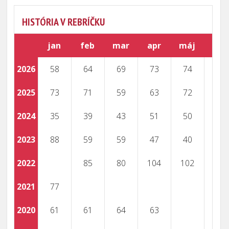
HISTÓRIA V REBRÍČKU
jan
feb
mar
apr
máj
jún
2026
58
64
69
73
74
77
2025
73
71
59
63
72
70
2024
35
39
43
51
50
52
2023
88
59
59
47
40
39
2022
85
80
104
102
97
2021
77
77
2020
61
61
64
63