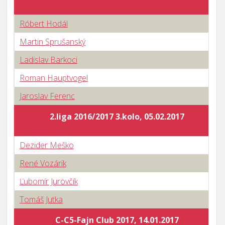
Róbert Hodál
Martin Sprušanský
Ladislav Barkoci
Roman Hauptvogel
Jaroslav Ferenc
2.liga 2016/2017 3.kolo, 05.02.2017
Dezider Meško
René Vozárik
Ľubomír Jurovčík
Tomáš Jutka
C-C5-Fajn Club 2017, 14.01.2017
B