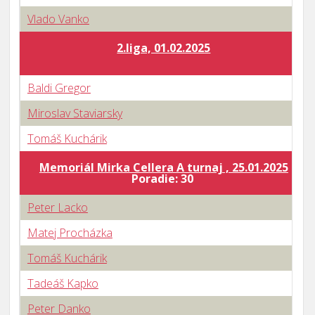
Vlado Vanko
2.liga, 01.02.2025
Baldi Gregor
Miroslav Staviarsky
Tomáš Kuchárik
Memoriál Mirka Cellera A turnaj , 25.01.2025
B
Poradie: 30
Peter Lacko
Matej Procházka
Tomáš Kuchárik
Tadeáš Kapko
Peter Danko