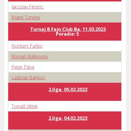
Jaroslav Ferenc
Matej Tunega
Turnaj B Fajn Club Ba, 11.03.2023
B
Poradie: 5
Norbert Paňko
Roman Ralbovský
Peter Páva
Ladislav Barkoci
2.liga, 05.02.2023
Tomáš Vittek
2.liga, 04.02.2023