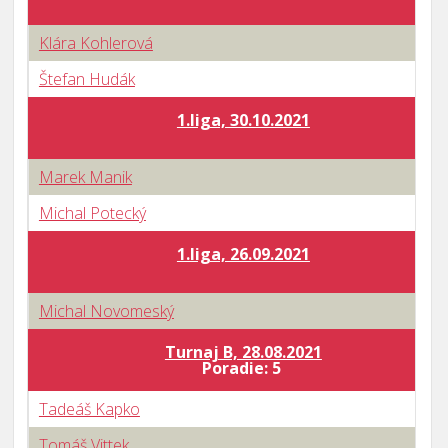
Klára Kohlerová
Štefan Hudák
1.liga, 30.10.2021
Marek Manik
Michal Potecký
1.liga, 26.09.2021
Michal Novomeský
Turnaj B, 28.08.2021
Poradie: 5
Tadeáš Kapko
Tomáš Vittek