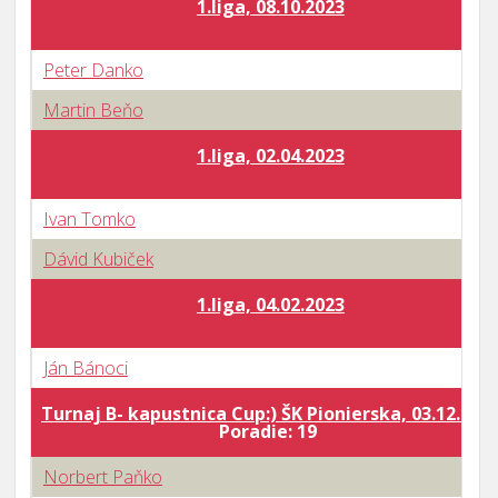
1.liga, 08.10.2023
Peter Danko
Martin Beňo
1.liga, 02.04.2023
Ivan Tomko
Dávid Kubiček
1.liga, 04.02.2023
Ján Bánoci
Turnaj B- kapustnica Cup:) ŠK Pionierska, 03.12.202
Poradie: 19
Norbert Paňko