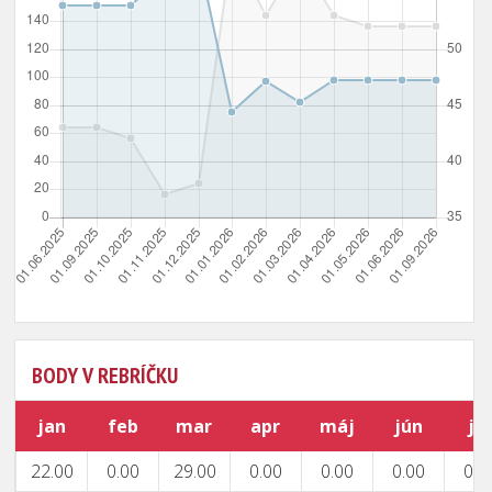
BODY V REBRÍČKU
jan
feb
mar
apr
máj
jún
júl
22.00
0.00
29.00
0.00
0.00
0.00
0.0