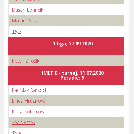
Dušan Lorinčík
Martin Pacal
Bye
1.liga, 27.09.2020
Peter Jánošík
IMET B - turnaj, 11.07.2020
Poradie: 5
Ladislav Barkoci
Linda Hrúziková
Klára Kohlerová
Sean Vittek
Bye