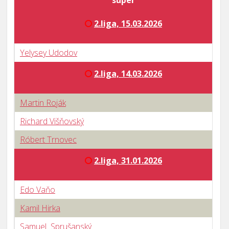
súper
2.liga, 15.03.2026
Yelysey Udodov
2.liga, 14.03.2026
Martin Roják
Richard Višňovský
Róbert Trnovec
2.liga, 31.01.2026
Edo Vaňo
Kamil Hirka
Samuel Sprušanský