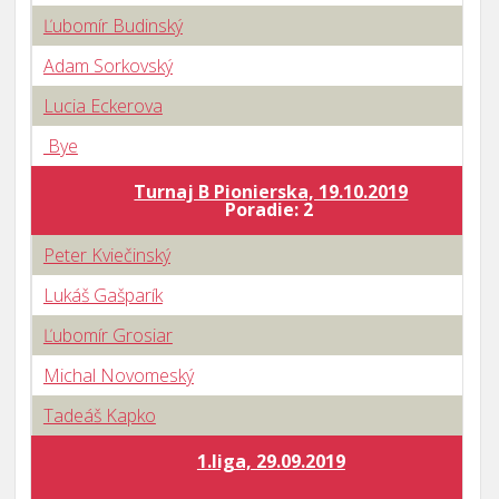
Ľubomír Budinský
Adam Sorkovský
Lucia Eckerova
Bye
Turnaj B Pionierska, 19.10.2019
Poradie: 2
Peter Kviečinský
Lukáš Gašparík
Ľubomír Grosiar
Michal Novomeský
Tadeáš Kapko
1.liga, 29.09.2019