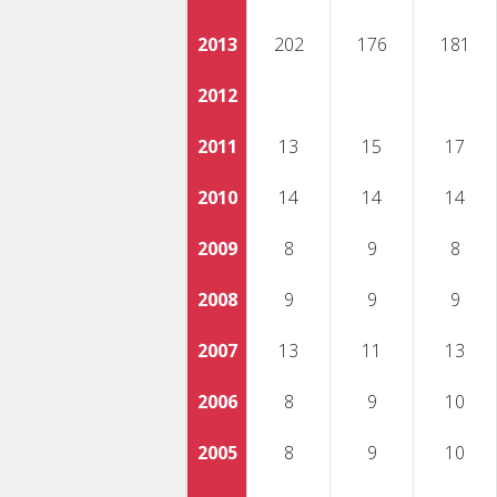
2013
202
176
181
2012
2011
13
15
17
2010
14
14
14
2009
8
9
8
2008
9
9
9
2007
13
11
13
2006
8
9
10
2005
8
9
10