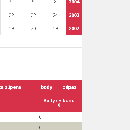
9
9
8
2004
22
22
24
2003
19
20
19
2002
za súpera
body
zápas
Body celkom:
0
0
0