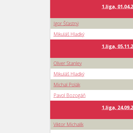
1.liga, 01.04.
Igor Šťastný
Mikuláš Hladký
1.liga, 05.11.
Oliver Stanley
Mikuláš Hladký
Michal Polák
Pavol Bozogáň
1.liga, 24.09.
Viktor Michalík