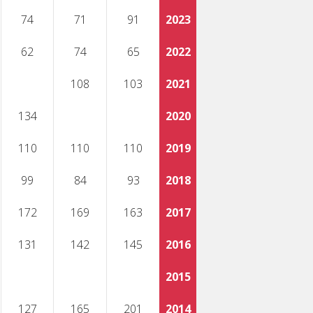
74
71
91
2023
62
74
65
2022
108
103
2021
134
2020
110
110
110
2019
99
84
93
2018
172
169
163
2017
131
142
145
2016
2015
127
165
201
2014