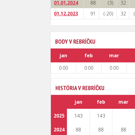
01.01.2024
88
(3)
32
01.12.2023
91
(-20)
32
BODY V REBRÍČKU
jan
feb
mar
0.00
0.00
0.00
HISTÓRIA V REBRÍČKU
jan
feb
mar
2025
143
143
2024
88
88
88