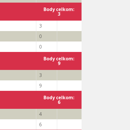
Body celkom:
3
3
0
0
Body celkom:
9
3
9
Body celkom:
6
4
6