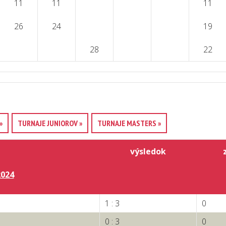
11
11
11
26
24
19
28
22
»
TURNAJE JUNIOROV »
TURNAJE MASTERS »
výsledok
2024
1 : 3
0
0 : 3
0