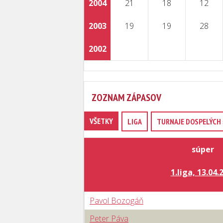
2004
21
18
12
2003
19
19
28
2002
ZOZNAM ZÁPASOV
VŠETKY
LIGA
TURNAJE DOSPELÝCH 
súper
1.liga, 13.04.
Pavol Bozogáň
Peter Páva