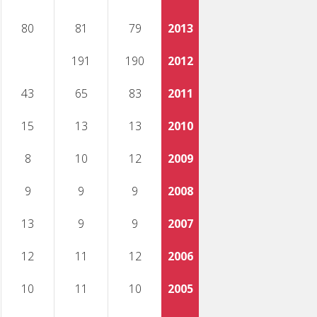
80
81
79
2013
191
190
2012
43
65
83
2011
15
13
13
2010
8
10
12
2009
9
9
9
2008
13
9
9
2007
12
11
12
2006
10
11
10
2005