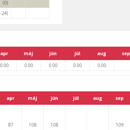
(0)
(-24)
apr
máj
jún
júl
aug
sep
0.00
0.00
0.00
0.00
0.00
apr
máj
jún
júl
aug
sep
87
108
108
109