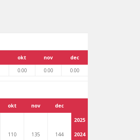
okt
nov
dec
0.00
0.00
0.00
okt
nov
dec
2025
110
135
144
2024